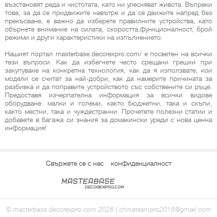
възстановят реда и чистотата, като ни улесняват живота. Въпреки
това, за да се придвижите навътре и да се движите напред без
прекъсване, е важно да изберете правилните устройства, като
обърнете внимание на силата, скоростта,функционалност, брой
режими и други характеристики на изпълнението.
Нашият портал masterbase.decorexpro.com/ е посветен на всички
тези въпроси. Как да избегнете често срещани грешки при
закупуване на конкретна технология, как да я използвате, кои
модели се считат за най-добри, как да намерите причината за
разбивка и да поправите устройството със собствените си ръце.
Предоставя изчерпателна информация за всички видове
оборудване: малки и големи, както бюджетни, така и скъпи,
както местни, така и чуждестранни. Прочетете полезни статии и
добавете в багажа си знания за домакински уреди с нова ценна
информация!
Свържете се с нас
конфиденциалност
© masterbase.decorexpro.com 2026 | chinateampro2015@gmail.com