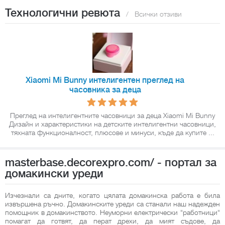
Технологични ревюта
/
Всички отзиви
Xiaomi Mi Bunny интелигентен преглед на
часовника за деца
Преглед на интелигентните часовници за деца Xiaomi Mi Bunny
Дизайн и характеристики на детските интелигентни часовници,
тяхната функционалност, плюсове и минуси, къде да купите ...
masterbase.decorexpro.com/ - портал за
домакински уреди
Изчезнали са дните, когато цялата домакинска работа е била
извършена ръчно. Домакинските уреди са станали наш надежден
помощник в домакинството. Неуморни електрически "работници"
помагат да готвят, да перат дрехи, да мият съдове, да