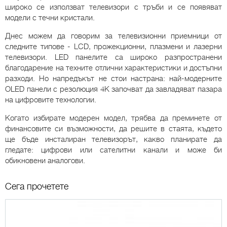
широко се използват телевизори с тръби и се появяват
модели с течни кристали.
Днес можем да говорим за телевизионни приемници от
следните типове - LCD, прожекционни, плазмени и лазерни
телевизори. LED панелите са широко разпространени
благодарение на техните отлични характеристики и достъпни
разходи. Но напредъкът не стои настрана: най-модерните
OLED панели с резолюция 4K започват да завладяват пазара
на цифровите технологии.
Когато избирате модерен модел, трябва да преминете от
финансовите си възможности, да решите в стаята, където
ще бъде инсталиран телевизорът, какво планирате да
гледате: цифрови или сателитни канали и може би
обикновени аналогови.
Сега прочетете