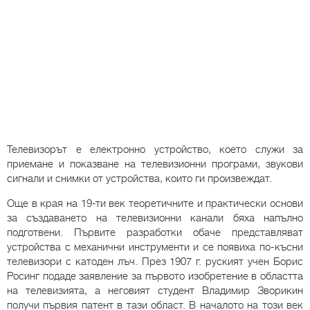
Телевизорът е електронно устройство, което служи за
приемане и показване на телевизионни програми, звукови
сигнали и снимки от устройства, които ги произвеждат.
Още в края на 19-ти век теоретичните и практически основи
за създаването на телевизионни канали бяха напълно
подготвени. Първите разработки обаче представляват
устройства с механични инструменти и се появиха по-късни
телевизори с катоден лъч. През 1907 г. руският учен Борис
Росинг подаде заявление за първото изобретение в областта
на телевизията, а неговият студент Владимир Зворикин
получи първия патент в тази област. В началото на този век