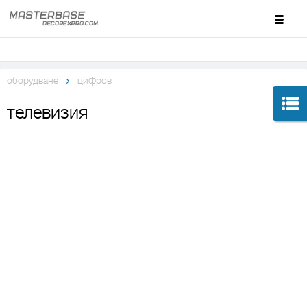
оборудване
цифров
телевизия