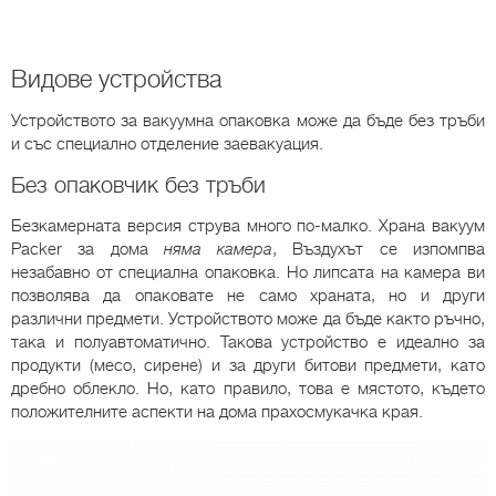
Видове устройства
Устройството за вакуумна опаковка може да бъде без тръби
и със специално отделение заевакуация.
Без опаковчик без тръби
Безкамерната версия струва много по-малко. Храна вакуум
Packer за дома
няма камера
, Въздухът се изпомпва
незабавно от специална опаковка. Но липсата на камера ви
позволява да опаковате не само храната, но и други
различни предмети. Устройството може да бъде както ръчно,
така и полуавтоматично. Такова устройство е идеално за
продукти (месо, сирене) и за други битови предмети, като
дребно облекло. Но, като правило, това е мястото, където
положителните аспекти на дома прахосмукачка края.