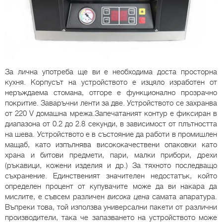
За лична употреба ще ви е необходима доста просторна
кухня. Корпусът на устройството е изцяло изработен от
неръждаема стомана, отгоре е функционално прозрачно
покритие. Заваръчни ленти за две. Устройството се захранва
от 220 V домашна мрежа.Запечатаният контур е фиксиран в
диапазона от 0.2 до 2.8 секунди, в зависимост от плътността
на шева. Устройството е в състояние да работи в промишлен
мащаб, като изпълнява висококачествени опаковки като
храна и битови предмети, пари, малки прибори, дрехи
(ръкавици, кожени изделия и др.) За тяхното последващо
съхранение. Единственият значителен недостатък, който
определен процент от купувачите може да ви накара да
мислите, е съвсем различен
висока цена
самата апаратура.
Въпреки това, той използва универсални пакети от различни
производители, така че запазването на устройството може