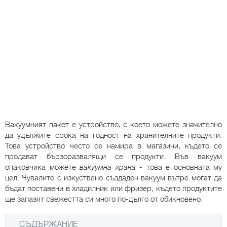
Вакуумният пакет е устройство, с което можете значително
да удължите срока на годност на хранителните продукти.
Това устройство често се намира в магазини, където се
продават бързоразвалящи се продукти. Във вакуум
опаковчика можете
вакуумна храна
- това е основната му
цел. Чувалите с изкуствено създаден вакуум вътре могат да
бъдат поставени в хладилник или фризер, където продуктите
ще запазят свежестта си много по-дълго от обикновено.
СЪДЪРЖАНИЕ