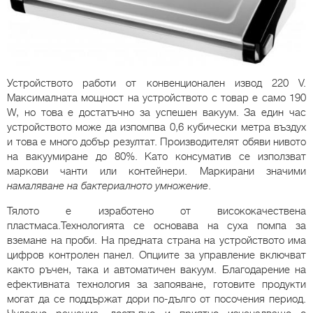
Устройството работи от конвенционален извод 220 V.
Максималната мощност на устройството с товар е само 190
W, но това е достатъчно за успешен вакуум. За един час
устройството може да изпомпва 0,6 кубически метра въздух
и това е много добър резултат. Производителят обяви нивото
на вакуумиране до 80%. Като консуматив се използват
маркови чанти или контейнери. Маркирани значими
намаляване на бактериалното умножение
.
Тялото е изработено от висококачествена
пластмаса.Технологията се основава на суха помпа за
вземане на проби. На предната страна на устройството има
цифров контролен панел. Опциите за управление включват
както ръчен, така и автоматичен вакуум. Благодарение на
ефективната технология за запояване, готовите продукти
могат да се поддържат дори по-дълго от посочения период.