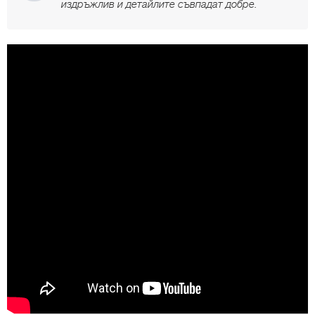
издръжлив и детайлите съвпадат добре.