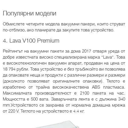
Популярни модели
Обмислете четирите модела вакуумни пакери, които струват
по-отблизо, ако планирате да закупите това устройство.
4. Lava V100 Premium
Рейтингът на вакуумни пакети за дома 2017 отваря уреда от
добре известната високо специализирана марка "Lava". Това
е високотехнологичен вакуумен апарат, продаван на цена от
18 794 рубли. Това устройство
е без тръби
който ви позволява
да опаковате неща и продукти с различни размери и размери
(доколкото позволяват оригиналните опаковки). Тялото е
изработено от трайна висококачествена ABS пластмаса.
Максималната производителност е 2100 пакета на час.
Мощността е 500 вата. Заваръчната лента е с дължина 340
mm.Устройството се захранва от нормална домашна мрежа
от 220 V. Теглото на устройството е 4.4 кг.