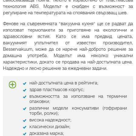
самосмазваща помпа. Тялото е изработено от пластмасова
технология ABS. Моделът е снабден с възможност за
регулиране на температурата на споявания свързващ шев.
Фенове на съвременната "вакуумна кухня" ще се радват да
използват термопакети за приготвяне на екологични и
здравословни ястия. Като се има предвид цената,
вакуумният уплътнител от известен производител,
Besservakuum, може да се нарече най-доброто решение за
домашна употреба. Моделът има няколко уникални
характеристики, докато се продава на най-достъпната цена.
Надеждно и лесно решение за ежедневни задачи.
най-достъпната цена в рейтинга;
здрав пластмасов корпус;
възможността за използване на термични
опаковки;
различни модели консумативи (гофрирани
торби, ролки);
висока надеждност;
класически дизайн;
доказана марка;