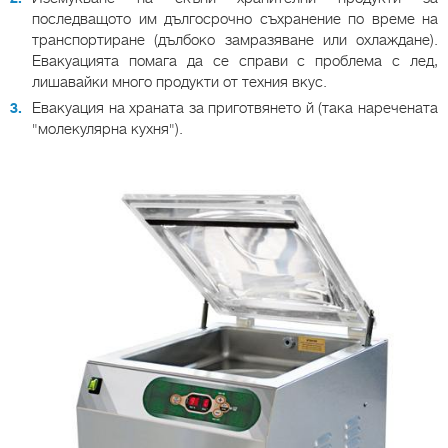
последващото им дългосрочно съхранение по време на
транспортиране (дълбоко замразяване или охлаждане).
Евакуацията помага да се справи с проблема с лед,
лишавайки много продукти от техния вкус.
Евакуация на храната за приготвянето й (така наречената
"молекулярна кухня").