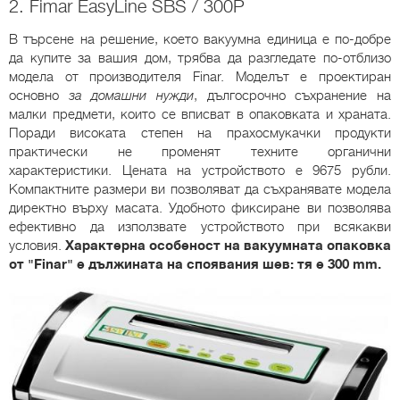
2. Fimar EasyLine SBS / 300P
В търсене на решение, което вакуумна единица е по-добре
да купите за вашия дом, трябва да разгледате по-отблизо
модела от производителя Finar. Моделът е проектиран
основно
за домашни нужди
, дългосрочно съхранение на
малки предмети, които се вписват в опаковката и храната.
Поради високата степен на прахосмукачки продукти
практически не променят техните органични
характеристики. Цената на устройството е 9675 рубли.
Компактните размери ви позволяват да съхранявате модела
директно върху масата. Удобното фиксиране ви позволява
ефективно да използвате устройството при всякакви
условия.
Характерна особеност на вакуумната опаковка
от "Finar" е дължината на споявания шев: тя е 300 mm.