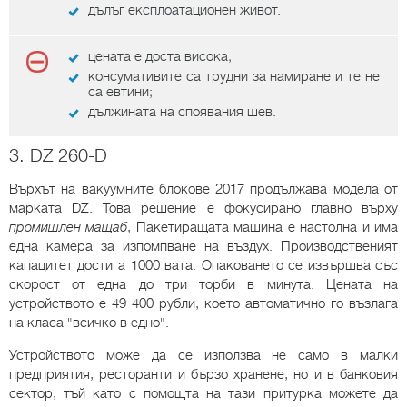
дълъг експлоатационен живот.
цената е доста висока;
консумативите са трудни за намиране и те не
са евтини;
дължината на споявания шев.
3. DZ 260-D
Върхът на вакуумните блокове 2017 продължава модела от
марката DZ. Това решение е фокусирано главно върху
промишлен мащаб
, Пакетиращата машина е настолна и има
една камера за изпомпване на въздух. Производственият
капацитет достига 1000 вата. Опаковането се извършва със
скорост от една до три торби в минута. Цената на
устройството е 49 400 рубли, което автоматично го възлага
на класа "всичко в едно".
Устройството може да се използва не само в малки
предприятия, ресторанти и бързо хранене, но и в банковия
сектор, тъй като с помощта на тази притурка можете да