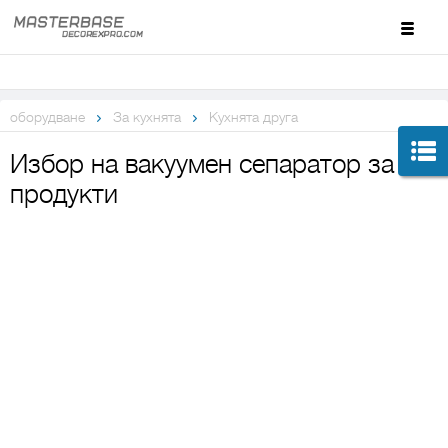
оборудване
За кухнята
Кухнята друга
Избор на вакуумен сепаратор за
продукти