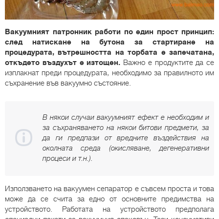
Вакуумният патронник работи по един прост принцип:
след натискане на бутона за стартиране на
процедурата, вътрешността на торбата е запечатана,
откъдето въздухът е изтощен.
Важно е продуктите да се
изплакнат преди процедурата, необходимо за правилното им
съхранение във вакуумно състояние.
В някои случаи вакуумният ефект е необходим и
за съхраняването на някои битови предмети, за
да ги предпази от вредните въздействия на
околната среда (окисляване, дегенеративни
процеси и т.н.).
Използването на вакуумен сепаратор е съвсем проста и това
може да се счита за едно от основните предимства на
устройството. Работата на устройството предполага