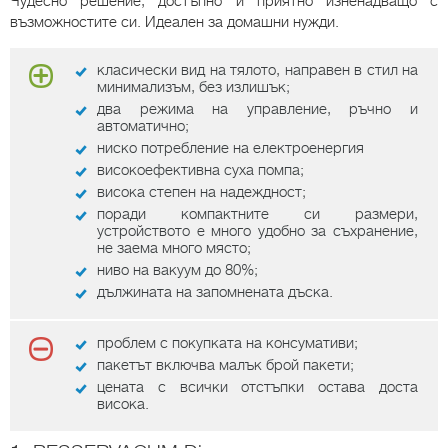
Чудесно решение, достъпно и приятно изненадващо с
възможностите си. Идеален за домашни нужди.
класически вид на тялото, направен в стил на
минимализъм, без излишък;
два режима на управление, ръчно и
автоматично;
ниско потребление на електроенергия
високоефективна суха помпа;
висока степен на надеждност;
поради компактните си размери,
устройството е много удобно за съхранение,
не заема много място;
ниво на вакуум до 80%;
дължината на запомнената дъска.
проблем с покупката на консумативи;
пакетът включва малък брой пакети;
цената с всички отстъпки остава доста
висока.