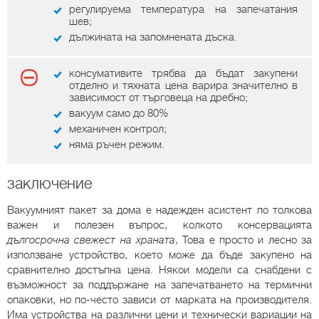
регулируема температура на запечатания
шев;
дължината на запомнената дъска.
консумативите трябва да бъдат закупени
отделно и тяхната цена варира значително в
зависимост от търговеца на дребно;
вакуум само до 80%
механичен контрол;
няма ръчен режим.
заключение
Вакуумният пакет за дома е надежден асистент по толкова
важен и полезен въпрос, колкото консервацията
дългосрочна свежест на храната
, Това е просто и лесно за
използване устройство, което може да бъде закупено на
сравнително достъпна цена. Някои модели са снабдени с
възможност за поддържане на запечатването на термични
опаковки, но по-често зависи от марката на производителя.
Има устройства на различни цени и технически вариации на