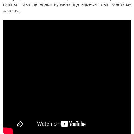
пазара, така че всеки купувач ще намери това, което му
харесва.