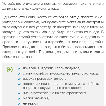
Устройството има много компактни размери, така че винаги
да има място на кухненската маса.
Единственото нещо, което се откроява отвъд ползите е
не-
универсални опаковки
, Консумативите могат да бъдат трудни
за закупуване и ако успеят да ги намерят на склад в някакъв
хардуер, цената за тях може да бъде неприятна изненада. В
противен случай устройството се оказа силно и надеждно, с
прост и интуитивен интерфейс, класически дизайн.
Прекрасна извадка от стандартна битова прахосмукачка за
ежедневна употреба. Подходящ за домашни нужди и малки
обеми запечатване.
доказан и надежден производител;
силен калъф от висококачествена пластмаса;
висока производителност;
прости и ясни от първите минути на работа,
опцията "вакуум с едно натискане";
ниско потребление на електроенергия
малки размери;
не тежки;