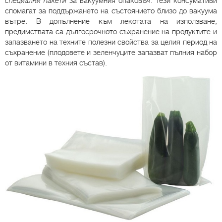
специални пакети
за вакуумния опаковъч. Тези консумативи
спомагат за поддържането на състоянието близо до вакуума
вътре. В допълнение към лекотата на използване,
предимствата са дългосрочното съхранение на продуктите и
запазването на техните полезни свойства за целия период на
съхранение (плодовете и зеленчуците запазват пълния набор
от витамини в техния състав).