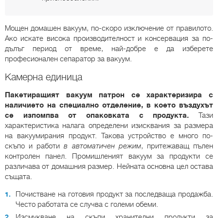
Мощен домашен вакуум, по-скоро изключение от правилото.
Ако искате висока производителност и консервация за по-
дълъг период от време, най-добре е да изберете
професионален сепаратор за вакуум.
Камерна единица
Пакетиращият вакуум патрон се характеризира с
наличието на специално отделение, в което въздухът
се изпомпва от опаковката с продукта.
Тази
характеристика налага определени изисквания за размера
на вакуумирания продукт. Такова устройство е много по-
скъпо и работи
в автоматичен режим
, притежаващ пълен
контролен панел. Промишленият вакуум за продукти се
различава от домашния размер. Нейната основна цел остава
същата.
Почистване на готовия продукт за последваща продажба.
Често работата се случва с големи обеми.
Изсмукване на скъпи хранителни продукти за