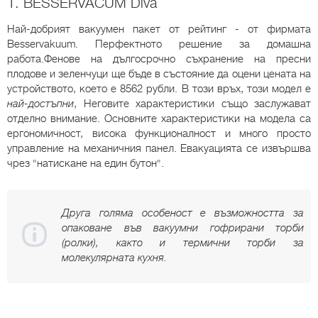
1. BESSERVACUM Diva
Най-добрият вакуумен пакет от рейтинг - от фирмата
Besservakuum. Перфектното решение за домашна
работа.Фенове на дългосрочно съхранение на пресни
плодове и зеленчуци ще бъде в състояние да оцени цената на
устройството, което е 8562 рубли. В този връх, този модел е
най-достъпни
, Неговите характеристики също заслужават
отделно внимание. Основните характеристики на модела са
ергономичност, висока функционалност и много просто
управление на механичния панел. Евакуацията се извършва
чрез "натискане на един бутон".
Друга голяма особеност е възможността за
опаковане във вакуумни гофрирани торби
(ролки), както и термични торби за
молекулярната кухня.