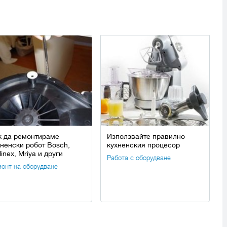
к да ремонтираме
Използвайте правилно
хненски робот Bosch,
кухненския процесор
inex, Mriya и други
Работа с оборудване
онт на оборудване