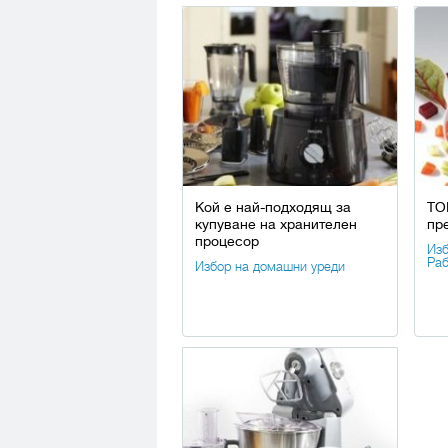
Кой е най-подходящ за
ТО
купуване на хранителен
пр
процесор
Изб
Раб
Избор на домашни уреди