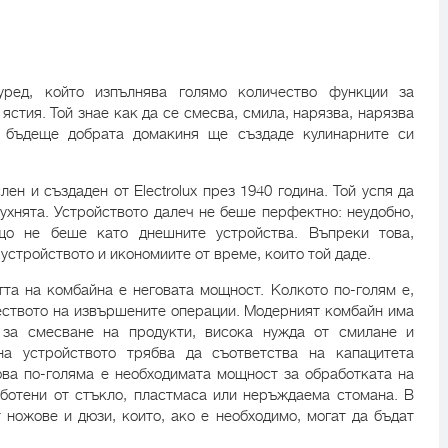
уред, който изпълнява голямо количество функции за
ястия. Той знае как да се смесва, смила, нарязва, нарязва
в бъдеще добрата домакиня ще създаде кулинарните си
ен и създаден от Electrolux през 1940 година. Той успя да
ухнята. Устройството далеч не беше перфектно: неудобно,
що не беше като днешните устройства. Въпреки това,
устройството и икономиите от време, които той даде.
та на комбайна е неговата мощност. Колкото по-голям е,
чеството на извършените операции. Модерният комбайн има
 за смесване на продукти, висока нужда от смилане и
на устройството трябва да съответства на капацитета
кова по-голяма е необходимата мощност за обработката на
ботени от стъкло, пластмаса или неръждаема стомана. В
 ножове и дюзи, които, ако е необходимо, могат да бъдат