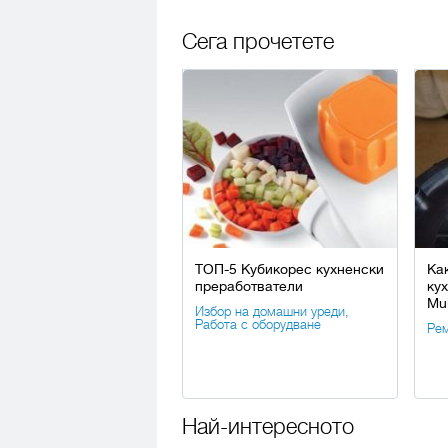
Сега прочетете
ТОП-5 Кубикорес кухненски
Ка
преработватели
ку
Mul
Избор на домашни уреди
,
Работа с оборудване
Рем
Най-интересното