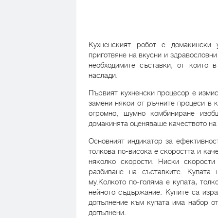
Кухненският робот е домакински 
приготвяне на вкусни и здравословни 
необходимите съставки, от които 
наслади.
Първият кухненски процесор е измисл
замени някои от ръчните процеси в к
огромно, шумно комбиниране изоб
домакинята оценяваше качеството на 
Основният индикатор за ефективност
толкова по-висока е скоростта и ка
няколко скорости. Ниски скорости
разбиване на съставките. Купата 
му.Колкото по-голяма е купата, тол
нейното съдържание. Купите са изра
допълнение към купата има набор от
допълнени.