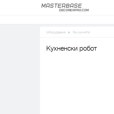
оборудване
За кухнята
Кухненски робот