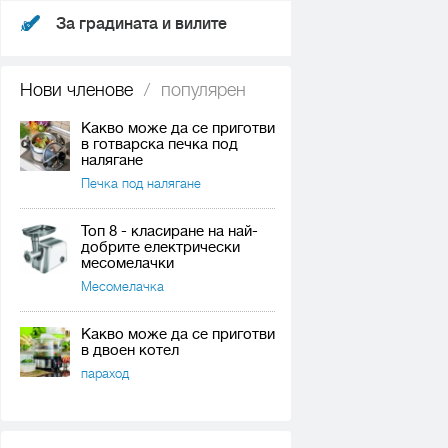
За градината и вилите
Нови членове
/
популярен
Какво може да се приготви
в готварска печка под
налягане
Печка под налягане
Топ 8 - класиране на най-
добрите електрически
месомелачки
Месомелачка
Какво може да се приготви
в двоен котел
параход