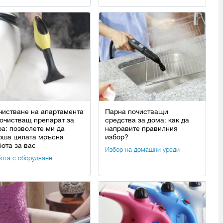
чистване на апартамента
Парна почистващи
почистващ препарат за
средства за дома: как да
ра: позволете ми да
направите правилния
рша цялата мръсна
избор?
бота за вас
Избор на домашни уреди
ота с оборудване