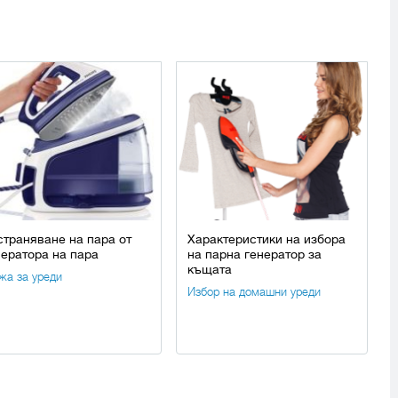
страняване на пара от
Характеристики на избора
нератора на пара
на парна генератор за
къщата
жа за уреди
Избор на домашни уреди