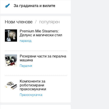
За градината и вилите
Нови членове
/
популярен
Premium Mie Steamers:
Делукс и магически стил
параход
Резервни части за перална
машина
Пералня
Компоненти за
роботизирани
прахосмукачки
Прахосмукачка