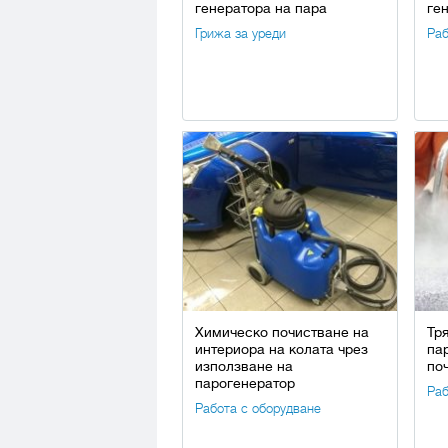
генератора на пара
ге
Грижа за уреди
Раб
Химическо почистване на
Тр
интериора на колата чрез
па
използване на
по
парогенератор
Раб
Работа с оборудване