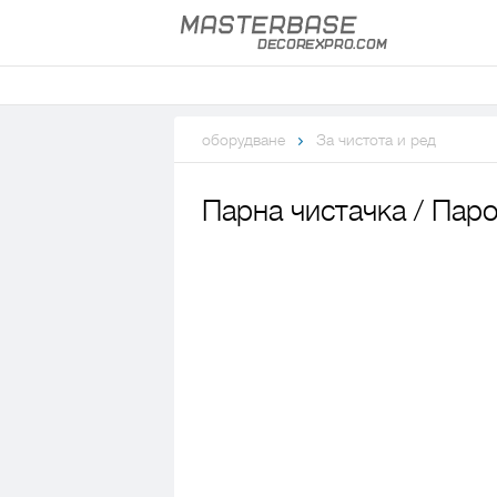
оборудване
За чистота и ред
Парна чистачка / Пар