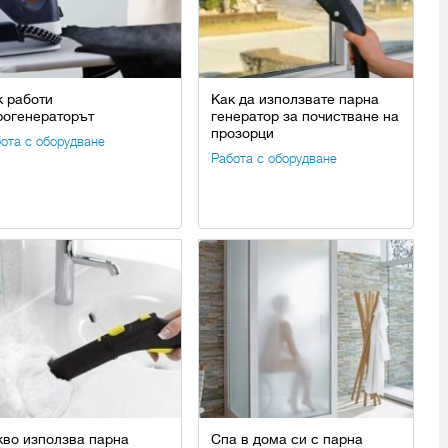
к работи
Как да използвате парна
рогенераторът
генератор за почистване на
прозорци
ота с оборудване
Работа с оборудване
кво използва парна
Спа в дома си с парна