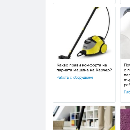
Какво прави комфорта на
По
парната машина на Карчер?
с 
па
Работа с оборудване
въ
ра
Раб