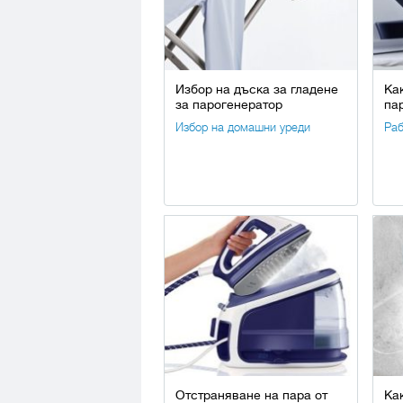
Избор на дъска за гладене
Ка
за парогенератор
па
Избор на домашни уреди
Раб
Отстраняване на пара от
Ка