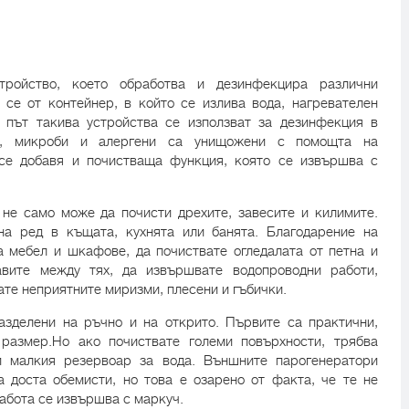
стройство, което обработва и дезинфекцира различни
се от контейнер, в който се излива вода, нагревателен
 път такива устройства се използват за дезинфекция в
ли, микроби и алергени са унищожени с помощта на
 се добавя и почистваща функция, която се извършва с
не само може да почисти дрехите, завесите и килимите.
на ред в къщата, кухнята или банята. Благодарение на
 мебел и шкафове, да почиствате огледалата от петна и
авите между тях, да извършвате водопроводни работи,
ате неприятните миризми, плесени и гъбички.
азделени на ръчно и на открито. Първите са практични,
размер.Но ако почиствате големи повърхности, трябва
и малкия резервоар за вода. Външните парогенератори
а доста обемисти, но това е озарено от факта, че те не
работа се извършва с маркуч.