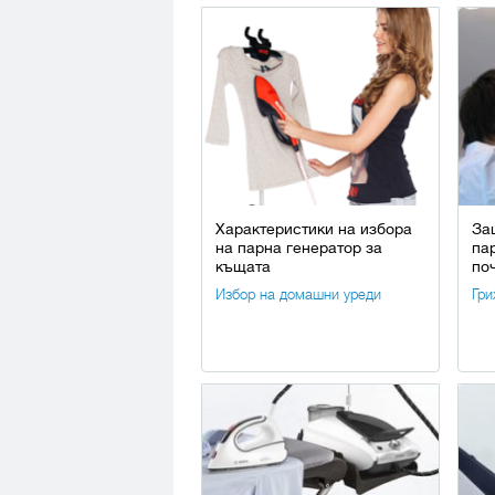
Характеристики на избора
За
на парна генератор за
па
къщата
по
Избор на домашни уреди
Гри