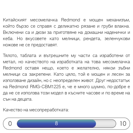
Китайският месомелачка Redmond е мощен механизъм,
който бързо се справя с деликатно рязане и груби влакна.
Включени са и дюзи за приготвяне на домашни наденички и
кеба. Но вкусовете като мелници, рендета, зеленчукови
ножове не се предоставят.
Тялото, таблата и вътрешните му части са изработени от
метал, но качеството на изработката на това месомелачка
Redmond оставя нещо, което е желателно, някои зъбни
мелници са закрепени. Като цяло, той е мощен и лесен за
използване дизайн, но с неопределен живот. Друг недостатък
на Redmond RMG-CBM1225 е, че е много шумно, по-добре е
да не се използва този модел в късните часове и по време на
сън на децата.
Качество на месопреработката: