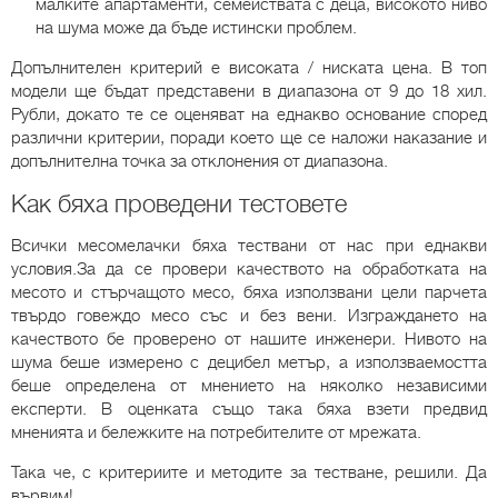
малките апартаменти, семействата с деца, високото ниво
на шума може да бъде истински проблем.
Допълнителен критерий е високата / ниската цена. В топ
модели ще бъдат представени в диапазона от 9 до 18 хил.
Рубли, докато те се оценяват на еднакво основание според
различни критерии, поради което ще се наложи наказание и
допълнителна точка за отклонения от диапазона.
Как бяха проведени тестовете
Всички месомелачки бяха тествани от нас при еднакви
условия.За да се провери качеството на обработката на
месото и стърчащото месо, бяха използвани цели парчета
твърдо говеждо месо със и без вени. Изграждането на
качеството бе проверено от нашите инженери. Нивото на
шума беше измерено с децибел метър, а използваемостта
беше определена от мнението на няколко независими
експерти. В оценката също така бяха взети предвид
мненията и бележките на потребителите от мрежата.
Така че, с критериите и методите за тестване, решили. Да
вървим!