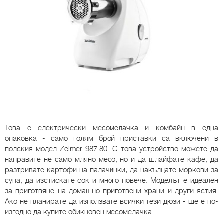
Това е електрически месомелачка и комбайн в една
опаковка - само голям брой приставки са включени в
полския модел Zelmer 987.80. С това устройство можете да
направите не само мляно месо, но и да шлайфате кафе, да
разтривате картофи на палачинки, да накълцате моркови за
супа, да изстискате сок и много повече. Моделът е идеален
за приготвяне на домашно приготвени храни и други ястия.
Ако не планирате да използвате всички тези дюзи - ще е по-
изгодно да купите обикновен месомелачка.