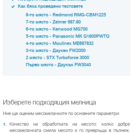
Как бяха проведени тестовете
8-то място - Redmond RMG-CBM1225
7-то място - Zelmer 987.80
6-то място - Kenwood MG700
5-то място - Panasonic MK G1800PWTQ
4-то място - Moulinex ME687832
3-то място - Даукен FW2000
2 място - STX Turboforce 3000
Първо място - Даукън FW3040
Изберете подходящия мелница
Ние ще оценим месомелачките по основните параметри:
Качество на обработката на месото
: колко добре
месомелачката смила месото и го превръща в пълнеж.