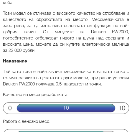
кеба.
Този модел се отличава с високото качество на сглобяване и
качеството на обработката на месото. Месомелачката е
заострена, за да изпълнява основната си функция по най-
добрия начин. От минусите на Dauken FW2000,
потребителите отбелязват нивото на шума над средната и
високата цена, можете да си купите електрическа мелница
за 22 000 рубли.
Наказание
Тъй като това е най-скъпият месомелачка в нашата топка с
голяма разлика в цената от други модели, при равни условия
Dauken FW2000 получава 0,5 наказателни точки.
Качество на месопреработката:
Работа с венозно месо: