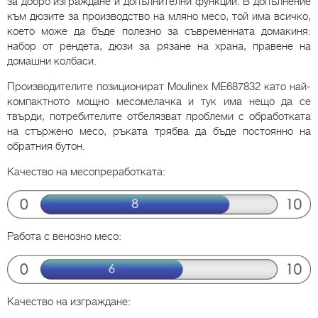
за добро изграждане и допълнителни функции. В допълнение
към дюзите за производство на мляно месо, той има всичко,
което може да бъде полезно за съвременната домакиня:
набор от рендета, дюзи за рязане на храна, правене на
домашни колбаси.
Производителите позиционират Moulinex ME687832 като най-
компактното мощно месомелачка и тук има нещо да се
твърди, потребителите отбелязват проблеми с обработката
на стържено месо, ръката трябва да бъде постоянно на
обратния бутон.
Качество на месопреработката:
Работа с венозно месо:
Качество на изграждане: