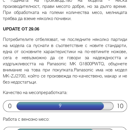
с годината на производство на модела - ниска
производителност, прави месото добре, но за дълго време.
При обработката на големи количества месо, мелницата
трябва да вземе няколко почивки.
UPDATE
ОТ 29.06
Потребителите отбелязват, че последните няколко партиди
на модела са пуснати в съответствие с новите стандарти,
една от основните характеристики на по-евтините ножове,
сега е невъзможно да се говори за надеждността и
издръжливостта на Panasonic MK G1800PWTQ, обърнете
внимание на това при покупката.Panasonic има нов модел
MK-ZJ2700, който се произвежда по-качествено, макар и не
без недостатъци.
Качество на месопреработката:
Работа с венозно месо: