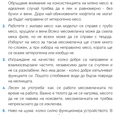
Обръщаме внимание на консистенцията на мляно месо: в
идеалния случай трябва да е лек и равномерно - без
бучки и вени. Дори най-обикновените кюфтета не могат
да бъдат направени от хетерогенно месо.
Работете с жилаво месо
: как моделът се справя с грубо
месо, хрущяли и вени.Всяко месомелачка може да смила
мека филе, но не всеки може да се справи с твърда.
Изборът на месо за такъв месомелачка ще стане много
по-сложен, а при избора на неправилно месо, кората ще
се окаже хетерогенна или изобщо не.
Изграждане на качество
: колко добре са направени и
взаимосвързани частите, независимо дали са счупени и
не са разхлабени. Ако има дюзи - колко добре изпълняват
функциите си. Лошото сглобяване води до бърза повреда
на мелницата.
Лесен за употреба
: как се работи месомелачката по
време на работа. Важно е тялото да не се нагрява, месото
да не се навива на ножовете, месомелачката не трябва
непрекъснато да се изключва.
Ниво на шума
: колко силно функционира устройството. В