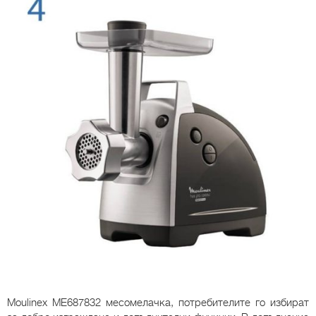
Moulinex ME687832 месомелачка, потребителите го избират