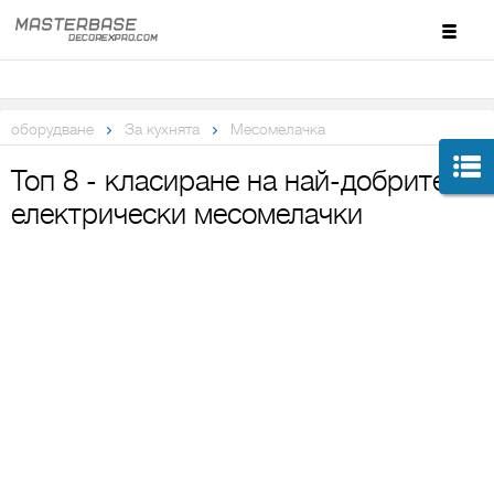
оборудване
За кухнята
Месомелачка
Топ 8 - класиране на най-добрите
електрически месомелачки