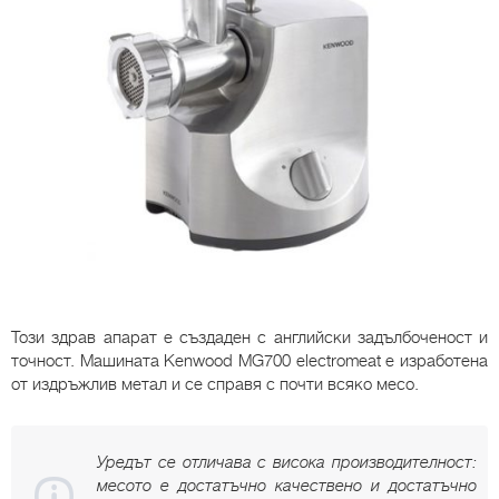
Този здрав апарат е създаден с английски задълбоченост и
точност. Машината Kenwood MG700 electromeat е изработена
от издръжлив метал и се справя с почти всяко месо.
Уредът се отличава с висока производителност:
месото е достатъчно качествено и достатъчно