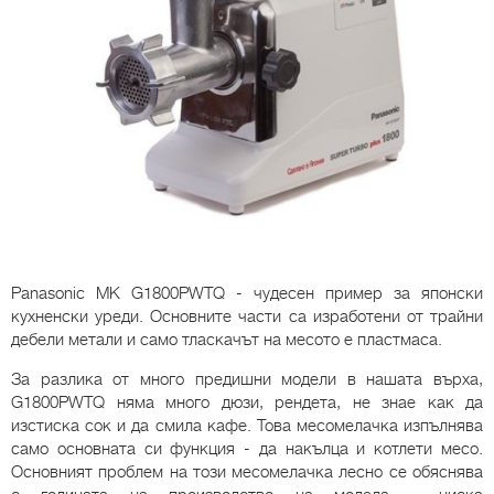
Panasonic MK G1800PWTQ - чудесен пример за японски
кухненски уреди. Основните части са изработени от трайни
дебели метали и само тласкачът на месото е пластмаса.
За разлика от много предишни модели в нашата върха,
G1800PWTQ няма много дюзи, рендета, не знае как да
изстиска сок и да смила кафе. Това месомелачка изпълнява
само основната си функция - да накълца и котлети месо.
Основният проблем на този месомелачка лесно се обяснява