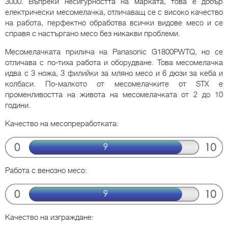
3000. Въпреки несигурността на марката, това е добър
електрически месомелачка, отличаващ се с високо качество
на работа, перфектно обработва всички видове месо и се
справя с настъргано месо без никакви проблеми.
Месомелачката прилича на Panasonic G1800PWTQ, но се
отличава с по-тиха работа и оборудване. Това месомелачка
идва с 3 ножа, 3 филийки за мляно месо и 6 дюзи за кеба и
колбаси. По-малкото от месомелачките от STX е
променливостта на живота на месомелачката от 2 до 10
години.
Качество на месопреработката:
Работа с венозно месо:
Качество на изграждане: