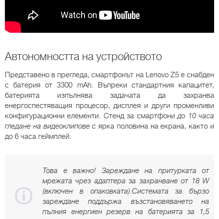
Автономността на устройството
Представено в прегледа, смартфонът на Lenovo Z5 е снабден
с батерия от 3300 mAh. Въпреки стандартния капацитет,
батерията изпълнява задачата да захранва
енергоспестяващия процесор, дисплея и други променливи
конфигурационни елементи. Стенд за смартфони
до 10 часа
гледане на видеоклипове
с ярка половина на екрана, както и
до 6 часа геймплей.
Това е важно! Зареждане на притурката от
мрежата чрез адаптера за захранване от 18 W
(включен в опаковката).Системата за бързо
зареждане поддържа възстановяването на
пълния енергиен резерв на батерията за 1,5