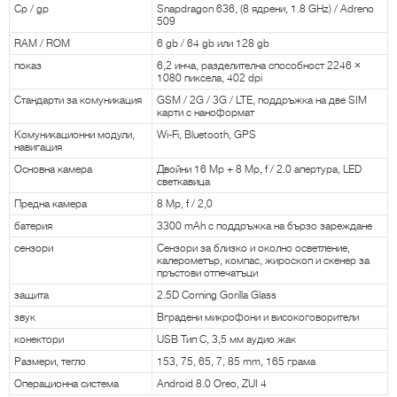
Cp / gp
Snapdragon 636, (8 ядрени, 1.8 GHz) / Adreno
509
RAM / ROM
6 gb / 64 gb или 128 gb
показ
6,2 инча, разделителна способност 2246 ×
1080 пиксела, 402 dpi
Стандарти за комуникация
GSM / 2G / 3G / LTE, поддръжка на две SIM
карти с наноформат
Комуникационни модули,
Wi-Fi, Bluetooth, GPS
навигация
Основна камера
Двойни 16 Mp + 8 Mp, f / 2.0 апертура, LED
светкавица
Предна камера
8 Mp, f / 2,0
батерия
3300 mAh с поддръжка на бързо зареждане
сензори
Сензори за близко и околно осветление,
калерометър, компас, жироскоп и скенер за
пръстови отпечатъци
защита
2.5D Corning Gorilla Glass
звук
Вградени микрофони и високоговорители
конектори
USB Тип C, 3,5 мм аудио жак
Размери, тегло
153, 75, 65, 7, 85 mm, 165 грама
Операционна система
Android 8.0 Oreo, ZUI 4