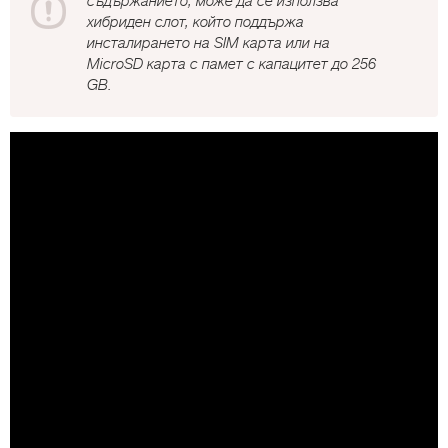
съдържанието, може да се използва
хибриден слот, който поддържа
инсталирането на SIM карта или на
MicroSD карта с памет с капацитет до 256
GB.