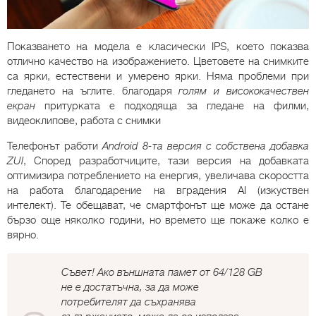
Показването на модела е класически IPS, което показва
отлично качество на изображението. Цветовете на снимките
са ярки, естествени и умерено ярки. Няма проблеми при
гледането на ъглите. благодаря
голям и висококачествен
екран
притурката е подходяща за гледане на филми,
видеоклипове, работа с снимки
Телефонът работи
Android 8-та версия с собствена добавка
ZUI
, Според разработчиците, тази версия на добавката
оптимизира потреблението на енергия, увеличава скоростта
на работа благодарение на вградения AI (изкуствен
интелект). Те обещават, че смартфонът ще може да остане
бързо още няколко години, но времето ще покаже колко е
вярно.
Съвет! Ако външната памет от 64/128 GB
не е достатъчна, за да може
потребителят да съхранява