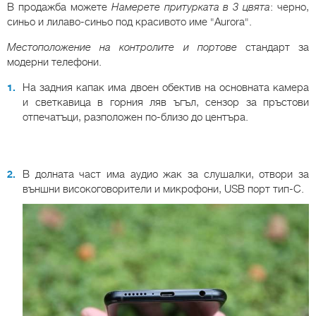
В продажба можете
Намерете притурката в 3 цвята
: черно,
синьо и лилаво-синьо под красивото име "Aurora".
Местоположение на контролите и портове
стандарт за
модерни телефони.
На задния капак има двоен обектив на основната камера
и светкавица в горния ляв ъгъл, сензор за пръстови
отпечатъци, разположен по-близо до центъра.
В долната част има аудио жак за слушалки, отвори за
външни високоговорители и микрофони, USB порт тип-C.