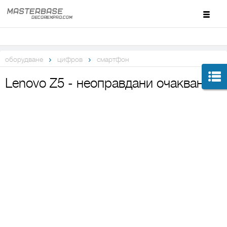
оборудване
цифров
смартфон
Lenovo Z5 - неоправдани очаквания