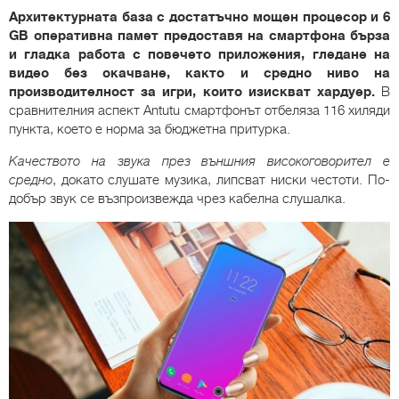
Архитектурната база с достатъчно мощен процесор и 6
GB оперативна памет предоставя на смартфона бърза
и гладка работа с повечето приложения, гледане на
видео без окачване, както и средно ниво на
производителност за игри, които изискват хардуер.
В
сравнителния аспект Antutu смартфонът отбеляза 116 хиляди
пункта, което е норма за бюджетна притурка.
Качеството на звука през външния високоговорител е
средно
, докато слушате музика, липсват ниски честоти. По-
добър звук се възпроизвежда чрез кабелна слушалка.