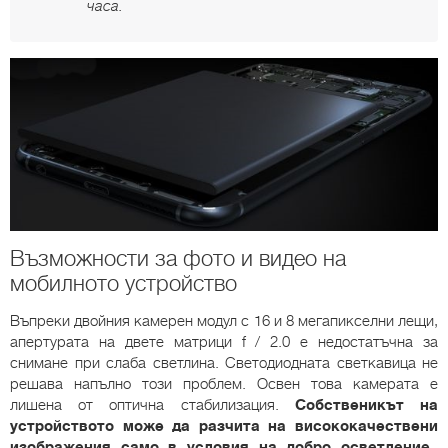
часа.
Възможности за фото и видео на
мобилното устройство
Въпреки двойния камерен модул с 16 и 8 мегапикселни лещи,
апертурата на двете матрици f / 2.0 е недостатъчна за
снимане при слаба светлина. Светодиодната светкавица не
решава напълно този проблем. Освен това камерата е
лишена от оптична стабилизация.
Собственикът на
устройството може да разчита на висококачествени
изображения само в условия на добро осветление.
,