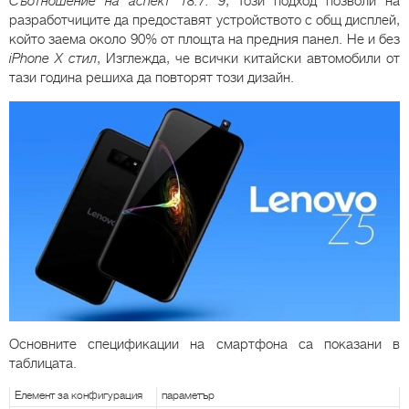
Съотношение на аспект 18.7: 9
, Този подход позволи на
разработчиците да предоставят устройството с общ дисплей,
който заема около 90% от площта на предния панел. Не и без
iPhone X стил
, Изглежда, че всички китайски автомобили от
тази година решиха да повторят този дизайн.
Основните спецификации на смартфона са показани в
таблицата.
Елемент за конфигурация
параметър