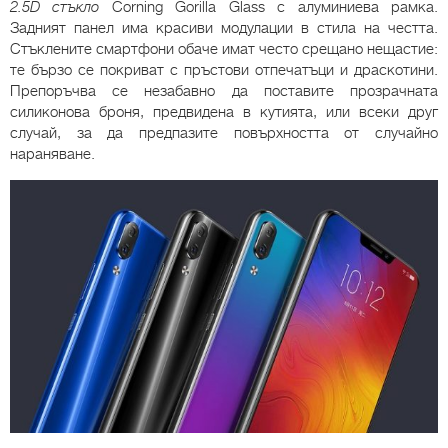
2.5D стъкло
Corning Gorilla Glass с алуминиева рамка.
Задният панел има красиви модулации в стила на честта.
Стъклените смартфони обаче имат често срещано нещастие:
те бързо се покриват с пръстови отпечатъци и драскотини.
Препоръчва се незабавно да поставите прозрачната
силиконова броня, предвидена в кутията, или всеки друг
случай, за да предпазите повърхността от случайно
нараняване.