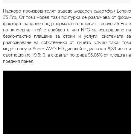
Наскоро производителят въведе
модерен смартфон Lenovo
Z5 Pro
, От този модел тази притурка се различава от форм-
фактора: направен под формата на плъзгач. Lenovo Z5 Pro е
по-напреднал: той е снабден с чип NFC за извършване на
безконтактно плащане за стоки и услуги, системата за
разпознаване на собственика от лицето. Също така, този
модел получи Super AMOLED дисплей с диагонал 6,39 инча и
съотношение 19,5: 9, а екранът покрива 95,06% от площта на
предния панел.