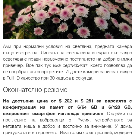
Ами при нормални условия на светлина, предната камера
също изстрелва. Липсата на светкавица и екран със задно
осветяване прави невъзможно постигането на добри снимки
привечер. Все пак тук
има сертификат
, което позволява да
се подобрят автопортретите. И двете камери записват видео
в FullHD качество при 30 кадъра в секунда.
Окончателно резюме
На достъпна цена от $ 202 и $ 281 за версията с
конфигурация на памет от 6/64 GB и 6/128 GB,
въпросният смартфон изглежда приличен
, Съдейки по
прегледите на доброволци от Русия, устройството за
неговата ниша е добро и достойно за внимание. У дома,
притурката е в търсенето. Има голям ярък дисплей, модерен