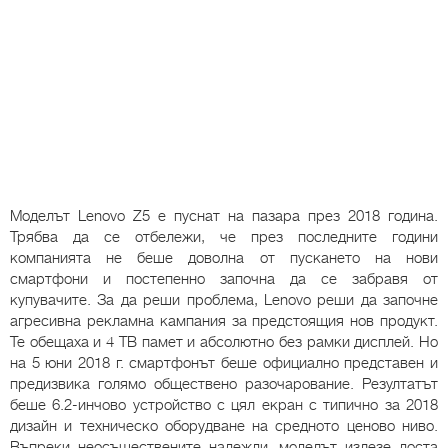
Моделът Lenovo Z5 е пуснат на пазара през 2018 година.
Трябва да се отбележи, че през последните години
компанията не беше доволна от пускането на нови
смартфони и постепенно започна да се забравя от
купувачите. За да реши проблема, Lenovo реши да започне
агресивна рекламна кампания за предстоящия нов продукт.
Те обещаха и 4 TB памет и абсолютно без рамки дисплей. Но
на 5 юни 2018 г. смартфонът беше официално представен и
предизвика голямо обществено разочарование. Резултатът
беше 6.2-инчово устройство с цял екран с типично за 2018
дизайн и техническо оборудване на средното ценово ниво.
Въпреки неосъществените надежди, моделът излезе доста