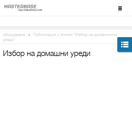
оборудване
Публикации с етикет "Избор на домакински
уреди"
Избор на домашни уреди