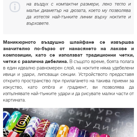
на въздух с компактни размери, леко тегло и
малък диаметър на дюзата, което му позволява
да изтегля най-тънките линии върху ноктите и
върховете.
Маникюрното въздушно шлайфане се извършва
значително по-бързо от нанасянето на лакове и
композиции, като се използват традиционни четки,
четки с различна дебелина.
В същото време, боята полага
в един идеално равномерен слой, на ноктите няма удебелени
ивици и удари, липсващи секции. Устройството предоставя
открито пространство при прилагането на такива приеми за
изкуство, като
ombra и градиент
, ви позволява да
изпълнявате най-тънките удари и да рисувате малки части от
картината.