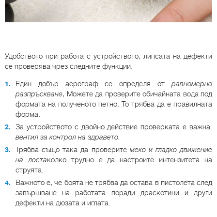
Удобството при работа с устройството, липсата на дефекти
се проверява чрез следните функции.
Един добър аерограф се определя от
равномерно
разпръскване
, Можете да проверите обичайната вода под
формата на полученото петно. То трябва да е правилната
форма.
За устройството с двойно действие проверката е важна.
вентил за контрол на здравето.
Трябва също така да проверите
меко и гладко движение
на лоста
колко трудно е да настроите интензитета на
струята.
Важното е, че боята не трябва да остава в пистолета след
завършване на работата поради драскотини и други
дефекти на дюзата и иглата.