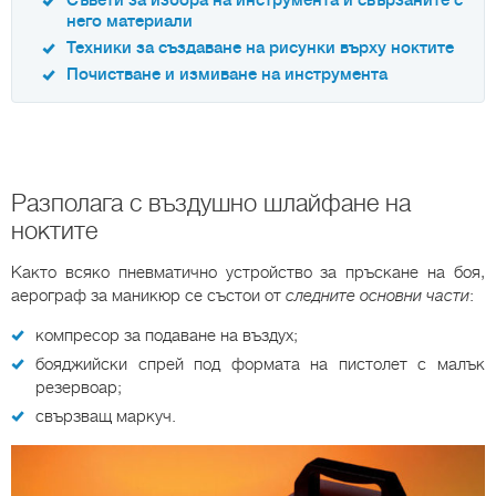
Съвети за избора на инструмента и свързаните с
него материали
Техники за създаване на рисунки върху ноктите
Почистване и измиване на инструмента
Разполага с въздушно шлайфане на
ноктите
Както всяко пневматично устройство за пръскане на боя,
аерограф за маникюр се състои от
следните основни части
:
компресор за подаване на въздух;
бояджийски спрей под формата на пистолет с малък
резервоар;
свързващ маркуч.