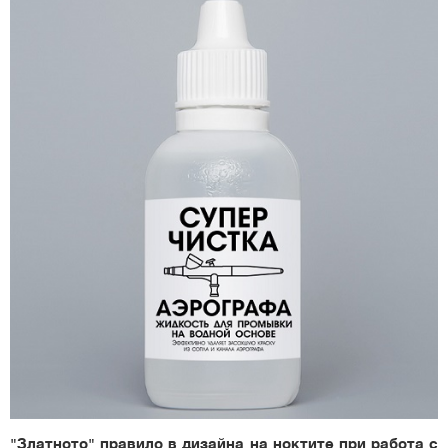
"Златното" правило в дизайна на ноктите при работа с