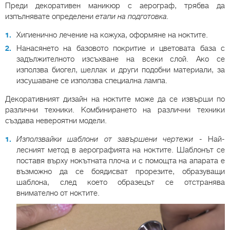
Преди декоративен маникюр с аерограф, трябва да
изпълнявате определени
етапи на подготовка.
Хигиенично лечение на кожуха, оформяне на ноктите.
Нанасянето на базовото покритие и цветовата база с
задължителното изсъхване на всеки слой. Ако се
използва биогел, шеллак и други подобни материали, за
изсушаване се използва специална лампа.
Декоративният дизайн на ноктите може да се извърши по
различни техники. Комбинирането на различни техники
създава невероятни модели.
Използвайки шаблони от завършени чертежи
- Най-
лесният метод в аерографията на ноктите. Шаблонът се
поставя върху нокътната плоча и с помощта на апарата е
възможно да се боядисват прорезите, образуващи
шаблона, след което образецът се отстранява
внимателно от ноктите.