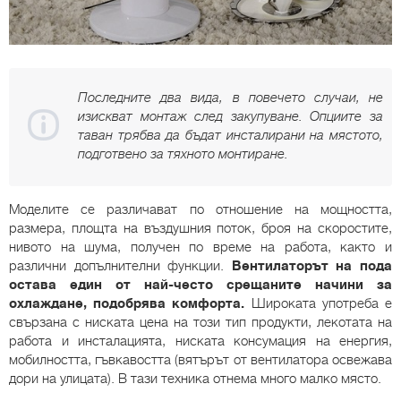
Последните два вида, в повечето случаи, не
изискват монтаж след закупуване. Опциите за
таван трябва да бъдат инсталирани на мястото,
подготвено за тяхното монтиране.
Моделите се различават по отношение на мощността,
размера, площта на въздушния поток, броя на скоростите,
нивото на шума, получен по време на работа, както и
различни допълнителни функции.
Вентилаторът на пода
остава един от най-често срещаните начини за
охлаждане, подобрява комфорта.
Широката употреба е
свързана с ниската цена на този тип продукти, лекотата на
работа и инсталацията, ниската консумация на енергия,
мобилността, гъвкавостта (вятърът от вентилатора освежава
дори на улицата). В тази техника отнема много малко място.