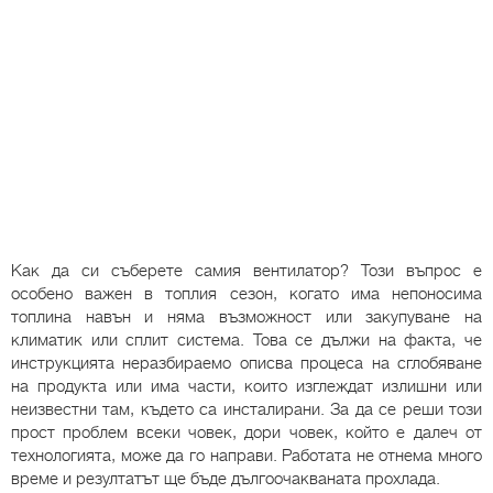
Как да си съберете самия вентилатор? Този въпрос е
особено важен в топлия сезон, когато има непоносима
топлина навън и няма възможност или закупуване на
климатик или сплит система. Това се дължи на факта, че
инструкцията неразбираемо описва процеса на сглобяване
на продукта или има части, които изглеждат излишни или
неизвестни там, където са инсталирани. За да се реши този
прост проблем всеки човек, дори човек, който е далеч от
технологията, може да го направи. Работата не отнема много
време и резултатът ще бъде дългоочакваната прохлада.