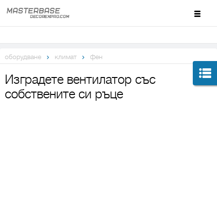
оборудване
климат
фен
Изградете вентилатор със
собствените си ръце