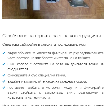
Сглобяване на горната част на конструкцията
След това събирайте в следната последователност:
задна обвивка на мрежата
фиксиран върху задвижващата
част, поставен в жлебовете и изтегляне на гайката;
шиш
колело с остриета
на оста на двигателя точно на
съединителя;
фиксирайте я със специална гайка;
задайте и коригирайте
капак на предната скара
;
поставете тръбата в моторния модул и я фиксирайте
върху стойката с заключващ винт, разположен в
кръстопътя на тези части.