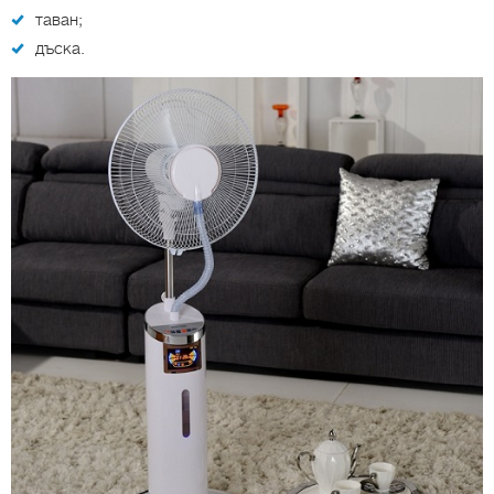
таван;
дъска.