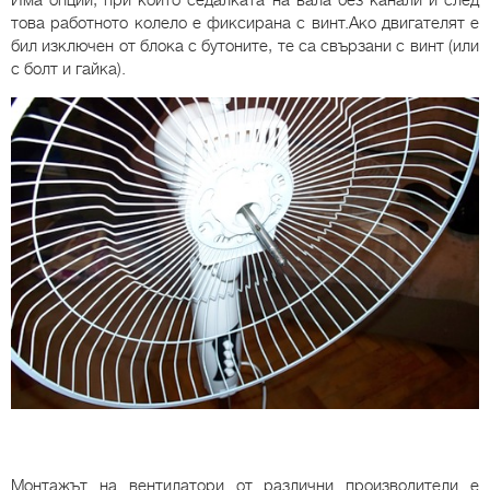
Има опции, при които седалката на вала без канали и след
това работното колело е фиксирана с винт.Ако двигателят е
бил изключен от блока с бутоните, те са свързани с винт (или
с болт и гайка).
Монтажът на вентилатори от различни производители е