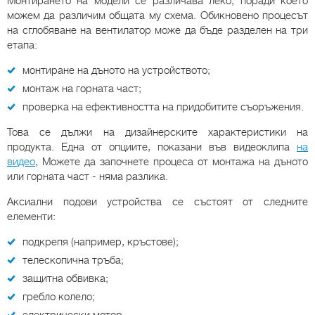
Монтирането на модели се различава леко, поради което
можем да различим общата му схема. Обикновено процесът
на сглобяване на вентилатор може да бъде разделен на три
етапа:
монтиране на дъното на устройството;
монтаж на горната част;
проверка на ефективността на придобитите съоръжения.
Това се дължи на дизайнерските характеристики на
продукта. Една от опциите, показани във видеоклипа
на
видео
, Можете да започнете процеса от монтажа на дъното
или горната част - няма разлика.
Аксиални подови устройства се състоят от следните
елементи:
подкрепя (например, кръстове);
телескопична тръба;
защитна обвивка;
гребло колело;