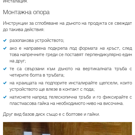
инсталация.
Монтажна опора
Инструкции за сглобяване на дъното на продукта се свеждат
до такива действия:
разопакова устройството;
ако е направена подкрепа
под формата на кръст
, след
това напречните греди се поставят перпендикулярно един
на друг;
те са свързани към дъното на вертикалната тръба с
четирите болта в тръбата;
на краищата на подпорите инсталирайте щепсели, които
устройството ще влезе в контакт с пода;
натиснете напред
телескопична тръба
и го фиксирайте с
пластмасова гайка на необходимото ниво на височина.
Друг вид базов диск също е с болтове и гайки.