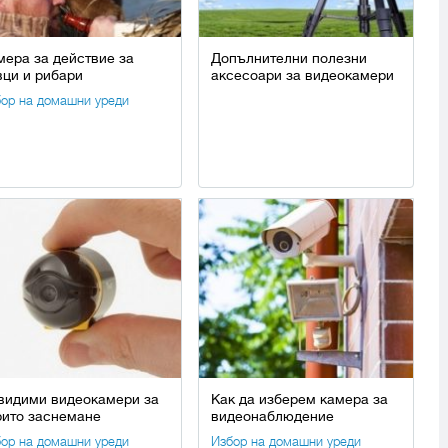
мера за действие за
Допълнителни полезни
вци и рибари
аксесоари за видеокамери
ор на домашни уреди
видими видеокамери за
Как да изберем камера за
рито заснемане
видеонаблюдение
ор на домашни уреди
Избор на домашни уреди