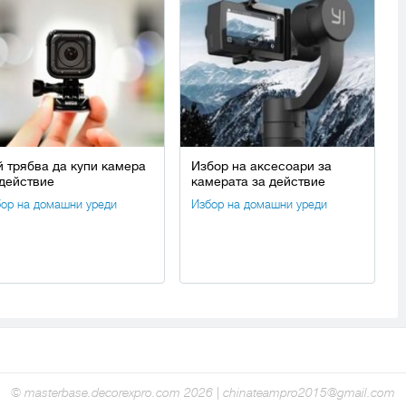
й трябва да купи камера
Избор на аксесоари за
 действие
камерата за действие
ор на домашни уреди
Избор на домашни уреди
© masterbase.decorexpro.com 2026 | chinateampro2015@gmail.com