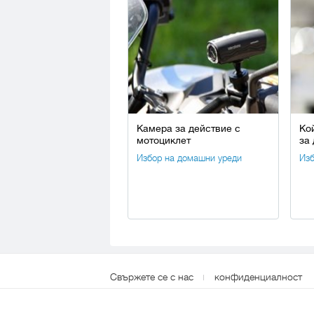
Камера за действие с
Ко
мотоциклет
за
Избор на домашни уреди
Изб
Свържете се с нас
конфиденциалност