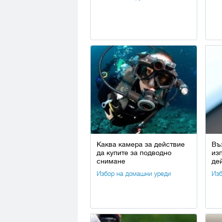
Каква камера за действие
Въ
да купите за подводно
из
снимане
де
Избор на домашни уреди
Изб