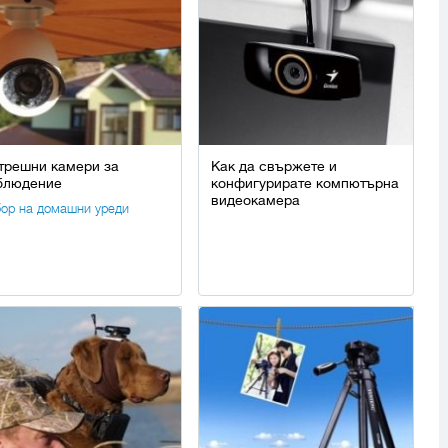
трешни камери за
Как да свържете и
блюдение
конфигурирате компютърна
видеокамера
ор на домашни уреди