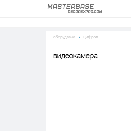
оборудване
цифров
видеокамера