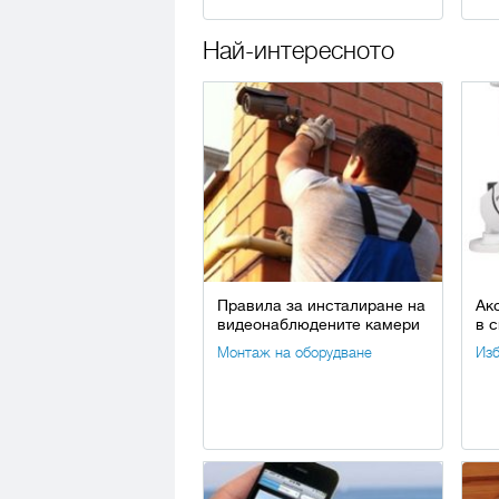
Най-интересното
Правила за инсталиране на
Ак
видеонаблюдените камери
в 
Монтаж на оборудване
Изб