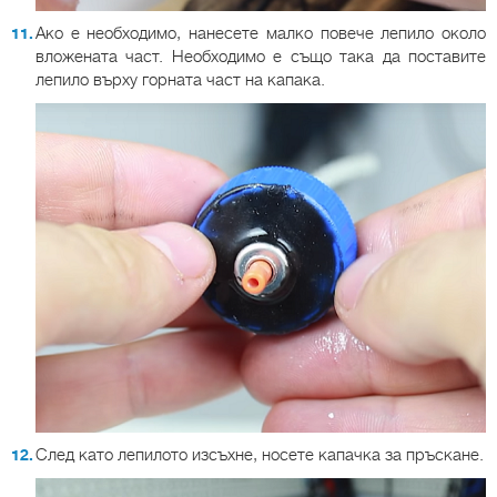
Ако е необходимо, нанесете малко повече лепило около
вложената част. Необходимо е също така да поставите
лепило върху горната част на капака.
След като лепилото изсъхне, носете капачка за пръскане.