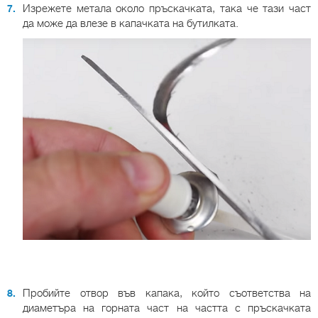
Изрежете метала около пръскачката, така че тази част
да може да влезе в капачката на бутилката.
Пробийте отвор във капака, който съответства на
диаметъра на горната част на частта с пръскачката