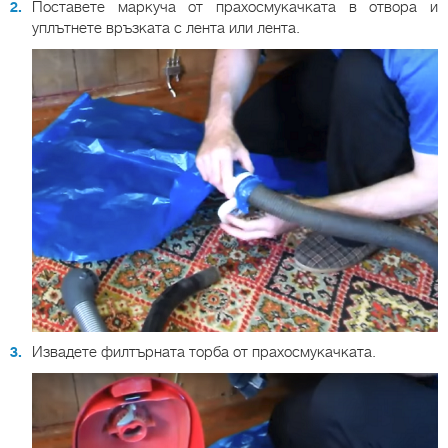
Поставете маркуча от прахосмукачката в отвора и
уплътнете връзката с лента или лента.
Извадете филтърната торба от прахосмукачката.