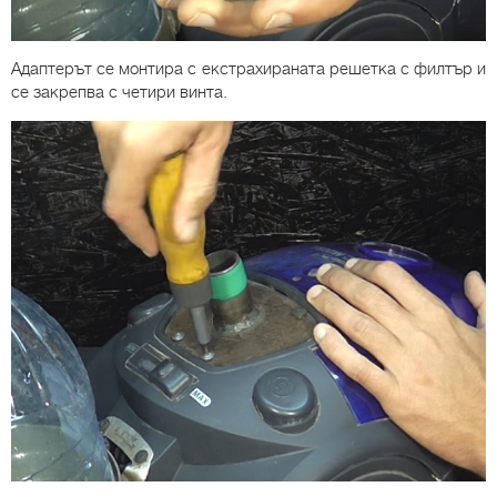
Адаптерът се монтира с екстрахираната решетка с филтър и
се закрепва с четири винта.