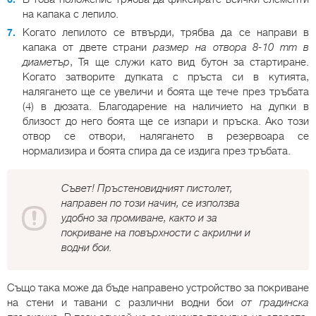
на капака с лепило.
Когато лепилото се втвърди, трябва да се направи в
капака от двете страни
размер на отвора 8-10 mm в
диаметър
, Тя ще служи като вид бутон за стартиране.
Когато затворите дупката с пръста си в кутията,
налягането ще се увеличи и боята ще тече през тръбата
(4) в дюзата. Благодарение на наличието на дупки в
близост до него боята ще се изпари и пръска. Ако този
отвор се отвори, налягането в резервоара се
нормализира и боята спира да се издига през тръбата.
Съвет! Пръстеновидният пистолет,
направен по този начин, се използва
удобно за промиване, както и за
покриване на повърхности с акрилни и
водни бои.
Също така може да бъде направено устройство за покриване
на стени и тавани с различни водни бои
от градинска