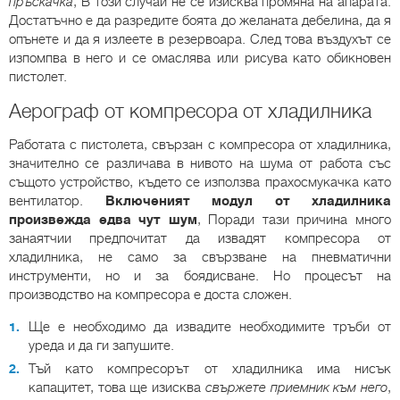
пръскачка
, В този случай не се изисква промяна на апарата.
Достатъчно е да разредите боята до желаната дебелина, да я
опънете и да я излеете в резервоара. След това въздухът се
изпомпва в него и се омаслява или рисува като обикновен
пистолет.
Аерограф от компресора от хладилника
Работата с пистолета, свързан с компресора от хладилника,
значително се различава в нивото на шума от работа със
същото устройство, където се използва прахосмукачка като
вентилатор.
Включеният модул от хладилника
произвежда едва чут шум
, Поради тази причина много
занаятчии предпочитат да извадят компресора от
хладилника, не само за свързване на пневматични
инструменти, но и за боядисване. Но процесът на
производство на компресора е доста сложен.
Ще е необходимо да извадите необходимите тръби от
уреда и да ги запушите.
Тъй като компресорът от хладилника има нисък
капацитет, това ще изисква
свържете приемник към него
,