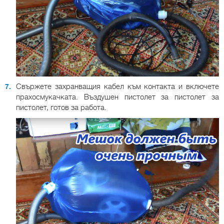
Свържете захранващия кабел към контакта и включете
прахосмукачката. Въздушен пистолет за пистолет за
пистолет, готов за работа.