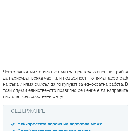
Често занаятчиите имат ситуация, при която спешно трябва
да нарисуват всяка част или повърхност, но нямат аерограф
на ръка и няма смисъл да го купуват за еднократна работа. В
този случай единственото правилно решение е да направите
пистолет със собствени ръце.
СЪДЪРЖАНИЕ
Най-простата версия на аерозола може