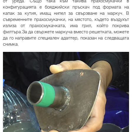
от уреда. Също така към такива прахосмукачки в
конфигурацията е бояджийски пръскач под формата на
капак за кутия, имащ нипел за свързване на маркуч. В
съвременните прахосмукачки, на мястото, където въздухът
излиза от прахосмукачката, има грил, който покрива
филтъра.За да свържете маркуча вместо решетката, можете
да го направите
специален адаптер,
показан на следващата
снимка.