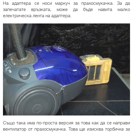
На адаптера се носи маркуч за прахосмукачка. За да
запечатате връзката, може да бъде навита малко
електрическа лента на адаптера.
Също така има по-проста версия за това как да се направи
вентилатор от прахосмукачка. Това ще изисква
торбичка за