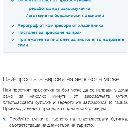
Спрей пистолет от прахосмукачка
Преработка на прахосмукачка
Изготвяне на бояджийски пръскачки
Аерограф от компресора от хладилника
Пистолет за пръскане на прах
Притежател за пистолет за пистолет го направете
сами
Най-простата версия на аерозола може
Най-простият пръскачка за бои може да се направи у дома
само за няколко минути.
от аерозолната кутия,
пластмасовата бутилка и зърното на автомобила
(с гайка).
Производственият процес на спрея е както следва.
Пробийте дупка в гърлото на пластмасовата бутилка,
съответстваща на диаметъра на зърното.