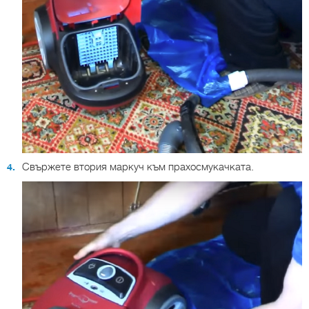
Свържете втория маркуч към прахосмукачката.