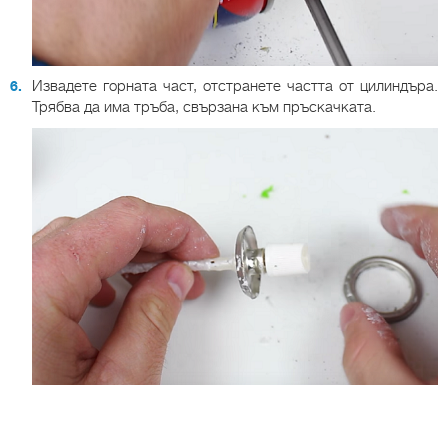
Извадете горната част, отстранете частта от цилиндъра.
Трябва да има тръба, свързана към пръскачката.