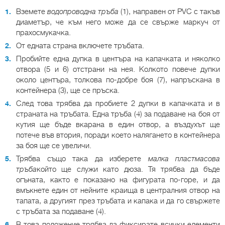
Вземете
водопроводна тръба
(1), направен от PVC с такъв
диаметър, че към него може да се свърже маркуч от
прахосмукачка.
От едната страна включете тръбата.
Пробийте една дупка в центъра на капачката и няколко
отвора (5 и 6) отстрани на нея. Колкото повече дупки
около центъра, толкова по-добре боя (7), напръскана в
контейнера (3), ще се пръска.
След това трябва да пробиете 2 дупки в капачката и в
страната на тръбата. Една тръба (4) за подаване на боя от
кутия ще бъде вкарана в един отвор, а въздухът ще
потече във втория, поради което налягането в контейнера
за боя ще се увеличи.
Трябва също така да изберете
малка пластмасова
тръба
който ще служи като дюза. Тя трябва да бъде
огъната, както е показано на фигурата по-горе, и да
вмъкнете един от нейните краища в централния отвор на
тапата, а другият през тръбата и капака и да го свържете
с тръбата за подаване (4).
В това положение трябва да фиксирате всички елементи