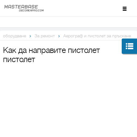
оборудване
За ремонт
Аерограф и пистолет за пръскане
Как да направите пистолет
пистолет