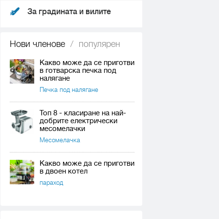
За градината и вилите
Нови членове
/
популярен
Какво може да се приготви
в готварска печка под
налягане
Печка под налягане
Топ 8 - класиране на най-
добрите електрически
месомелачки
Месомелачка
Какво може да се приготви
в двоен котел
параход