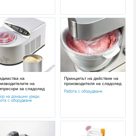
едимства на
Принципът на действие на
оизводителите на
производителя на сладолед
мпресори за сладолед
Работа с оборудване
ор на домашни уреди
,
ота с оборудване