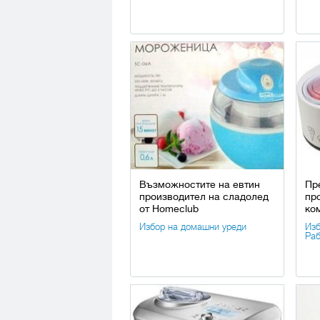
Възможностите на евтин
Пр
производител на сладолед
пр
от Homeclub
ко
Избор на домашни уреди
Изб
Раб