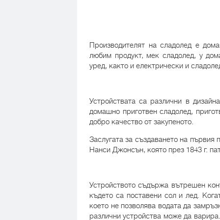
Производителят на сладолед е дома
любим продукт, мек сладолед, у до
уред, както и електрически и сладоле
Устройствата са различни в дизайна
домашно приготвен сладолед, пригот
добро качество от закупеното.
Заслугата за създаването на първия 
Нанси Джонсън, която през 1843 г. па
Устройството съдържа вътрешен конт
където са поставени сол и лед. Кога
което не позволява водата да замръз
различни устройства може да варира.