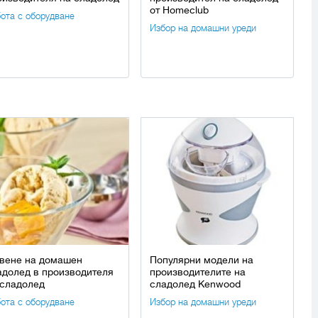
от Homeclub
ота с оборудване
Избор на домашни уреди
твене на домашен
Популярни модели на
адолед в производителя
производителите на
 сладолед
сладолед Kenwood
ота с оборудване
Избор на домашни уреди