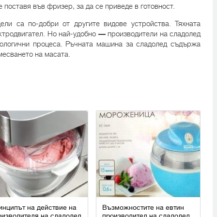
 поставя във фризер, за да се приведе в готовност.
ели са по-добри от другите видове устройства. Тяхната
ктродвигател. Но най-удобно
—
производители на сладолед
нологични процеса. Ръчната машина за сладолед съдържа
месването на масата.
инципът на действие на
Възможностите на евтин
оизводителя на сладолед
производител на сладолед