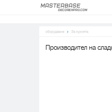
оборудване
За кухнята
Производител на слад