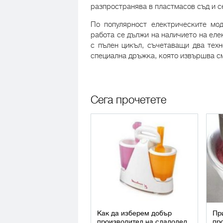
разпространява в пластмасов съд и се
По популярност електрическите мод
работа се дължи на наличието на еле
с пълен цикъл, съчетаващи два тех
специална дръжка, която извършва с
Сега прочетете
Как да изберем добър
Пр
производител на сладолед
пр