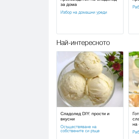
за дома
Раб
Избор на домашни уреди
Най-интересното
Сладолед DIY: прости и
Го
вкусни
сл
на
Осъществяване на
собствените си ръце
Раб