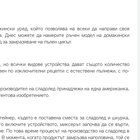
кински уред, който позволява на всеки да направи своя
ма. Днес можете да намерите ръчен модел на домакински
д за замразяване на пълен цикъл.
, но всички видове устройства дават същото количество
вен по изключителни рецепти с естествени пълнежи, с по-
производител на сладолед принадлежи на една американка,
тентова изобретението.
ейнер, където е поставена сместа за сладолед и шкурка,
то включите устройството, миксерът започва да се върти,
не. По това време процесът на производство на сладолед в
 В момента, когато продуктът замръзва наполовина, той се