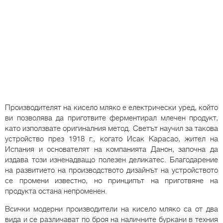
Производителят на кисело мляко е електрически уред, който
ви позволява да приготвите ферментирал млечен продукт,
като използвате оригиналния метод. Светът научил за такова
устройство през 1918 г., когато Исак Карасао, жител на
Испания и основателят на компанията Данон, започна да
издава този изненадващо полезен деликатес. Благодарение
на развитието на производството дизайнът на устройството
се промени известно, но принципът на приготвяне на
продукта остана непроменен.
Всички модерни производители на кисело мляко са от два
вида и се различават по броя на наличните буркани в техния