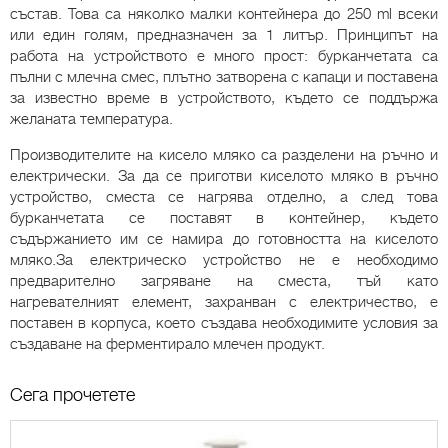
състав. Това са няколко малки контейнера до 250 ml всеки
или един голям, предназначен за 1 литър. Принципът на
работа на устройството е много прост: бурканчетата са
пълни с млечна смес, плътно затворена с капаци и поставена
за известно време в устройството, където се поддържа
желаната температура.
Производителите на кисело мляко са разделени на ръчно и
електрически. За да се приготви киселото мляко в ръчно
устройство, сместа се нагрява отделно, а след това
бурканчетата се поставят в контейнер, където
съдържанието им се намира до готовността на киселото
мляко.За електрическо устройство не е необходимо
предварително загряване на сместа, тъй като
нагревателният елемент, захранван с електричество, е
поставен в корпуса, което създава необходимите условия за
създаване на ферментирало млечен продукт.
Сега прочетете