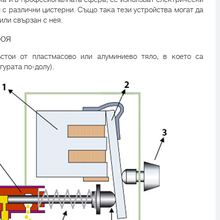
с различни цистерни. Също така тези устройства могат да
или свързан с нея.
боя
ъстои от пластмасово или алуминиево тяло, в което са
урата по-долу).