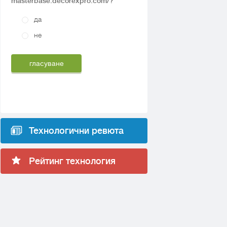
masterbase.decorexpro.com/?
да
не
Технологични ревюта
Рейтинг технология