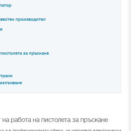
латор
звестен производител
оя
пистолета за пръскане
страни
 излъчване
 на работа на пистолета за пръскане
ака и в професионалната сфера, се използват електрически