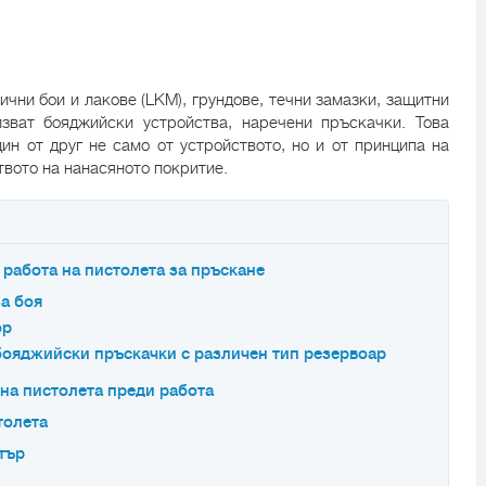
чни бои и лакове (LKM), грундове, течни замазки, защитни
зват бояджийски устройства, наречени пръскачки. Това
ин от друг не само от устройството, но и от принципа на
твото на нанасяното покритие.
 работа на пистолета за пръскане
а боя
ор
бояджийски пръскачки с различен тип резервоар
на пистолета преди работа
толета
тър