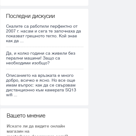
Последни дискусии
Скалите са работили перфектно от
2007 г. насам и сега те започнаха да
показват грешното тегло. Кой знае
как да ...
Да, и колко години са живели без
перални машини! Защо са
необходими изобщо?
Описанието на връзката е много
добро, всичко е ясно. Но все още
имам въпрос: как да се свързвам
дистанционно към камерата SQ13
wifi ...
Вашето мнение
Искате ли да видите онлайн
магазин на