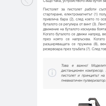
Също така, устройството има бутон з
Пистолет за пистолет
работи
съгл
стартиране, електромагнитът (1) по
привлича бара (2), след което го о
буталото се регулира от винт (3). Лен
движение на буталото изсмуква боята
Когато буталото се движи напред, ве
през която се напръсква. Когато
разширяващата се пружина (8), ве
резервоара през тръбата (7). След то
Това е важно! Моделит
дистанционен компресор. 
пистолет и принципът на
пневматичен пулверизатор