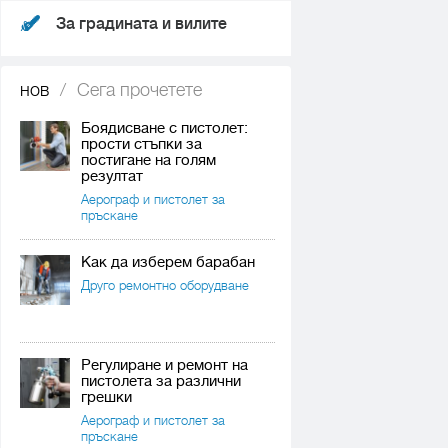
За градината и вилите
нов
/
Сега прочетете
Боядисване с пистолет:
прости стъпки за
постигане на голям
резултат
Аерограф и пистолет за
пръскане
Как да изберем барабан
Друго ремонтно оборудване
Регулиране и ремонт на
пистолета за различни
грешки
Аерограф и пистолет за
пръскане