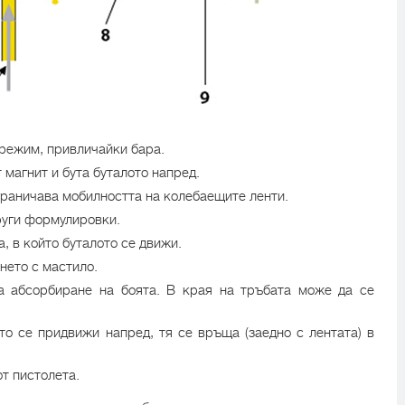
режим, привличайки бара.
т магнит и бута буталото напред.
граничава мобилността на колебаещите ленти.
руги формулировки.
а, в който буталото се движи.
нето с мастило.
а абсорбиране на боята. В края на тръбата може да се
ото се придвижи напред, тя се връща (заедно с лентата) в
от пистолета.