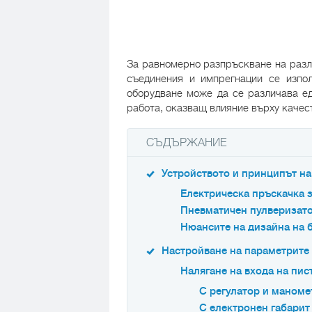
За равномерно разпръскване на разли
съединения и импрегнации се изпол
оборудване може да се различава ед
работа, оказващ влияние върху качес
СЪДЪРЖАНИЕ
Устройството и принципът на
Електрическа пръскачка з
Пневматичен пулверизат
Нюансите на дизайна на 
Настройване на параметрите 
Налягане на входа на пис
С регулатор и маноме
С електронен габарит