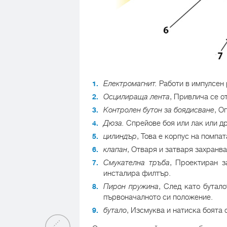
Електромагнит.
Работи в импулсен 
Осцилираща лента
, Привлича се о
Контролен бутон за боядисване
, О
Дюза.
Спрейове боя или лак или д
цилиндър
, Това е корпус на помпат
клапан
, Отваря и затваря захранва
Смукателна тръба
, Проектиран з
инсталира филтър.
Пирон пружина
, След като бутал
първоначалното си положение.
бутало
, Изсмуква и натиска боята 