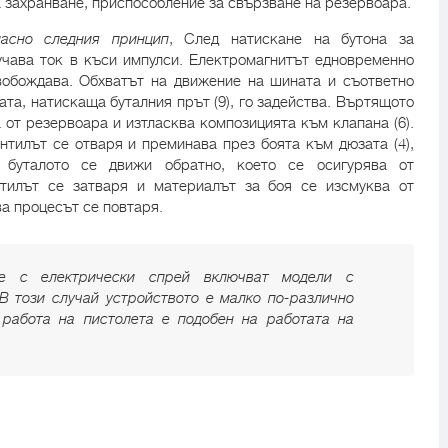
а захранване, приспособление за свързване на резервоара.
асно следния принцип
, След натискане на бутона за
лучава ток в къси импулси. Електромагнитът едновременно
свобождава. Обхватът на движение на шината и съответно
тата, натискаща буталния прът (9), го задейства. Въртящото
 от резервоара и изтласква композицията към клапана (6).
нтилът се отваря и преминава през боята към дюзата (4),
 буталото се движи обратно, което се осигурява от
нтилът се затваря и материалът за боя се изсмуква от
ва процесът се повтаря.
е с електрически спрей включват модели с
В този случай устройството е малко по-различно
 работа на пистолета е подобен на работата на
.