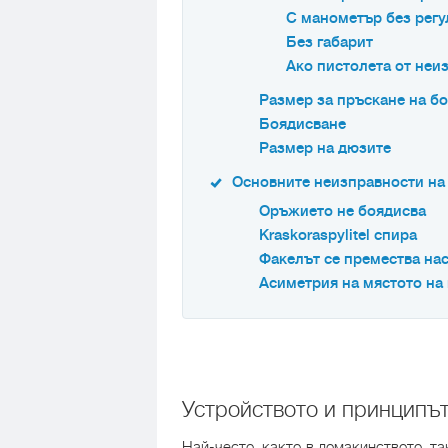
С манометър без регу
Без габарит
Ако пистолета от неи
Размер за пръскане на б
Боядисване
Размер на дюзите
Основните неизправности на 
Оръжието не боядисва
Kraskoraspylitel спира
Факелът се премества на
Асиметрия на мястото на
Устройството и принципът
Най-често, както в домакинството, т