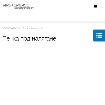
оборудване
За кухнята
Печка под налягане