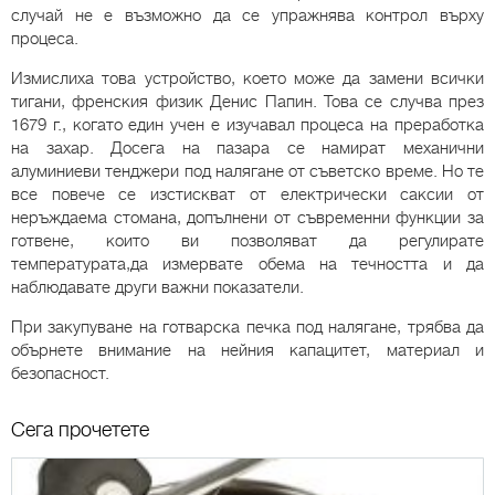
случай не е възможно да се упражнява контрол върху
процеса.
Измислиха това устройство, което може да замени всички
тигани, френския физик Денис Папин. Това се случва през
1679 г., когато един учен е изучавал процеса на преработка
на захар. Досега на пазара се намират механични
алуминиеви тенджери под налягане от съветско време. Но те
все повече се изстискват от електрически саксии от
неръждаема стомана, допълнени от съвременни функции за
готвене, които ви позволяват да регулирате
температурата,да измервате обема на течността и да
наблюдавате други важни показатели.
При закупуване на готварска печка под налягане, трябва да
обърнете внимание на нейния капацитет, материал и
безопасност.
Сега прочетете