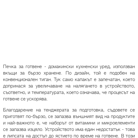
Печка за готвене - домакински кухненски уред, използван
вкъщи за бързо хранене. По дизайн, той е подобен на
конвенционален тиган. Тук само капакът е запечатан, което
допринася за увеличаване на налягането в устройството,
съответно, и температурата, което означава, че процесът на
готвене се ускорява.
Благодарение на тенджерата за подготовка, съдовете се
приготвят по-бързо, се запазва външният вид на продуктите
и най-важното е, че наборът от витамини и микроелементи
се запазва изцяло. Устройството има един недостатък - това
е липсата на достъп до ястието по време на готвене. В този