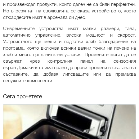
и произвеждал продукти, които далеч не са били перфектни.
Но в резултат на еволюцията се оказа устройството, което
стюардесите имат в арсенала си днес.
Съвременните устройства имат малки размери, тава,
автоматично управление, висока мощност и скорост.
Устройството ще меши и подготви хляб благодарение на
програма, която включва всички важни точки на печене на
хляб и много допълнителни условия. Промените могат да се
свържат чрез контролния панел на сензорния
екран.Домакинята има право да прави промени в състава на
съставките, да добавя липсващите или да премахва
ненужните компоненти.
Сега прочетете