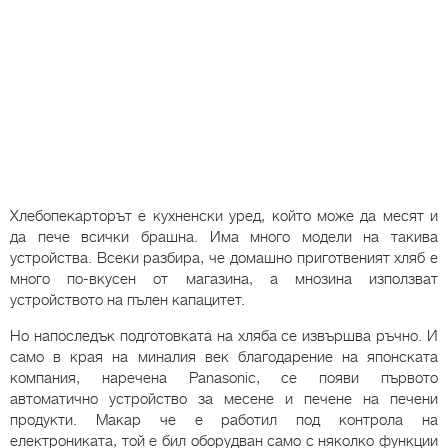
Хлебопекарторът е кухненски уред, който може да месят и
да пече всички брашна. Има много модели на такива
устройства. Всеки разбира, че домашно приготвеният хляб е
много по-вкусен от магазина, а мнозина използват
устройството на пълен капацитет.
Но напоследък подготовката на хляба се извършва ръчно. И
само в края на миналия век благодарение на японската
компания, наречена Panasonic, се появи първото
автоматично устройство за месене и печене на печени
продукти. Макар че е работил под контрола на
електрониката, той е бил оборудван само с няколко функции