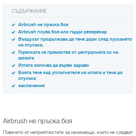
СЪДЪРЖАНИЕ
Airbrush не пръска боя
Airbrush плува боя или гърди резервоар
Въздухът продължава да тече дори след пускането
на спусъка.
Горелката се премества от централната ос на
дюзата
Иглата започва да върви здраво
Боята тече зад уплътнителя на иглата и тече до
спусъка
заключение
Airbrush не пръска боя
Повечето от неприятностите за начинаещи, които не следват