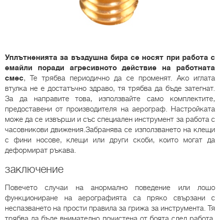
Уплътненията за въздушна бира се носят при работа с
емайли поради агресивното действие на работната
смес
, Те трябва периодично да се променят. Ако иглата
втулка не е достатъчно здраво, тя трябва да бъде затегнат.
За да направите това, използвайте само комплектите,
предоставени от производителя на аерограф. Настройката
може да се извърши и със специален инструмент за работа с
часовникови движения.Забранява се използването на клещи
с фини носове, клещи или други скоби, които могат да
деформират ръкава.
заключение
Повечето случаи на анормално поведение или лошо
функциониране на аерографията са пряко свързани с
неспазването на прости правила за грижа за инструмента. Тя
трябва да бъде внимателно почистена от боята след работа,