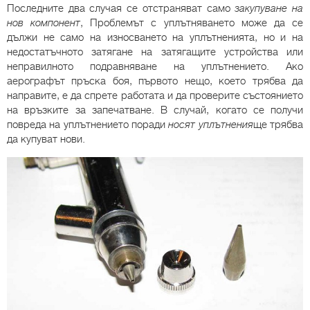
Последните два случая се отстраняват само
закупуване на
нов компонент
, Проблемът с уплътняването може да се
дължи не само на износването на уплътненията, но и на
недостатъчното затягане на затягащите устройства или
неправилното подравняване на уплътнението. Ако
аерографът пръска боя, първото нещо, което трябва да
направите, е да спрете работата и да проверите състоянието
на връзките за запечатване. В случай, когато се получи
повреда на уплътнението поради
носят уплътнения
ще трябва
да купуват нови.