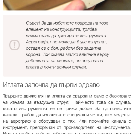
Съвет! За да избегнете повреда на този
елемент на конструкцията, трябва
внимателно да третирате инструмента.
Аерографът не може да бъде изпуснат,
оставя се с боя, работи без защитна
корона. Той оказва малко влияние върху
дебелината на линиите, но предпазва
иглата в почти всички случаи.
Иглата започва да върви здраво
Твърдите движения на иглата са свързани само с
блокиране
на канала за въздушна струя.
Най-често това се случва,
когато инструментът не се грижи добре. За да почистите
канала, трябва да използвате специални четки, ако моделът
на аерограф е оборудван с тях. Или промийте канала с
инструмент, препоръчан от производителя на инструмента.
Иглата трябва да бъде избърсана с памучен тампон, потопен