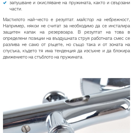
запушване и окисляване на пружината, както и свързани
части.
Мастилото най-често е резултат.
майстор на небрежност
,
Например, някои не считат за необходимо да се инсталира
защитен капак на резервоара. В резултат на това в
определени позиции на въздушната струя работната смес се
разлива не само от ръцете, но също така и от зоната на
спусъка, където тя има тенденция да изсъхне и да блокира
движението на стъблото на пружината.