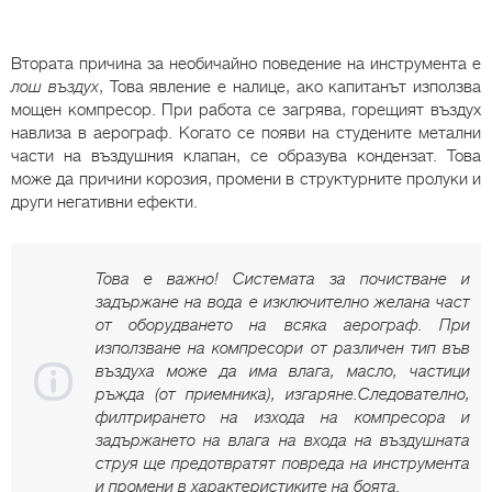
Втората причина за необичайно поведение на инструмента е
лош въздух
, Това явление е налице, ако капитанът използва
мощен компресор. При работа се загрява, горещият въздух
навлиза в аерограф. Когато се появи на студените метални
части на въздушния клапан, се образува кондензат. Това
може да причини корозия, промени в структурните пролуки и
други негативни ефекти.
Това е важно! Системата за почистване и
задържане на вода е изключително желана част
от оборудването на всяка аерограф. При
използване на компресори от различен тип във
въздуха може да има влага, масло, частици
ръжда (от приемника), изгаряне.Следователно,
филтрирането на изхода на компресора и
задържането на влага на входа на въздушната
струя ще предотвратят повреда на инструмента
и промени в характеристиките на боята.