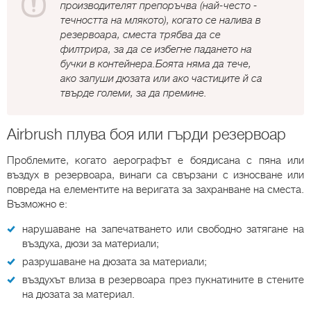
производителят препоръчва (най-често -
течността на млякото), когато се налива в
резервоара, сместа трябва да се
филтрира, за да се избегне падането на
бучки в контейнера.Боята няма да тече,
ако запуши дюзата или ако частиците й са
твърде големи, за да премине.
Airbrush плува боя или гърди резервоар
Проблемите, когато аерографът е боядисана с пяна или
въздух в резервоара, винаги са свързани с износване или
повреда на елементите на веригата за захранване на сместа.
Възможно е:
нарушаване на запечатването или свободно затягане на
въздуха, дюзи за материали;
разрушаване на дюзата за материали;
въздухът влиза в резервоара през пукнатините в стените
на дюзата за материал.