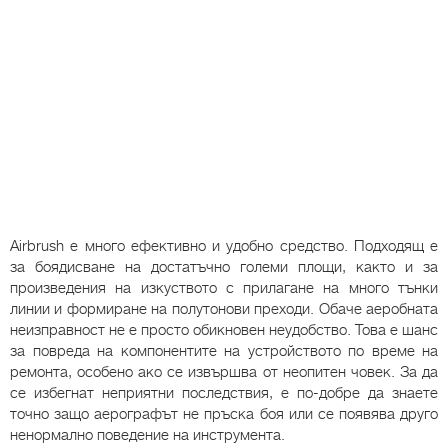
Airbrush е много ефективно и удобно средство. Подходящ е
за боядисване на достатъчно големи площи, както и за
произведения на изкуството с прилагане на много тънки
линии и формиране на полутонови преходи. Обаче аеробната
неизправност не е просто обикновен неудобство. Това е шанс
за повреда на компонентите на устройството по време на
ремонта, особено ако се извършва от неопитен човек. За да
се избегнат неприятни последствия, е по-добре да знаете
точно защо аерографът не пръска боя или се появява друго
ненормално поведение на инструмента.