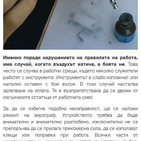
Именно поради нарушението на правилата на работа,
има случай, когато въздухът изтича, а боята не
, Това
често се случва в работни срещи, където няколко служители
работят с инструмента. Инструментът е слабо изплакнат или
напълно оставен с боя вътре. В този случай настъпва
залепване на иглата. Тя е възпрепятствана да се движи от
изсъхналите остатъци от работната смес.
За да се избегне подобна неизправност, ще се наложи
ремонт на аерограф. Устройството трябва да бъде
внимателно и внимателно разглобено, изключително не се
препоръчва да се прилага прекомерна сила, да се използват
клещи или поправка при работа. Всички части от