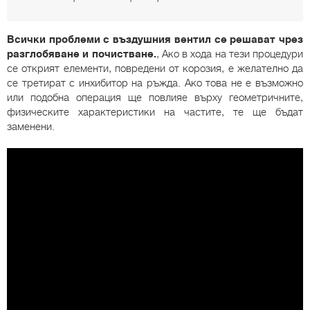
Всички проблеми с въздушния вентил се решават чрез
разглобяване и почистване.
, Ако в хода на тези процедури
се открият елементи, повредени от корозия, е желателно да
се третират с инхибитор на ръжда. Ако това не е възможно
или подобна операция ще повлияе върху геометричните,
физическите характеристики на частите, те ще бъдат
заменени.