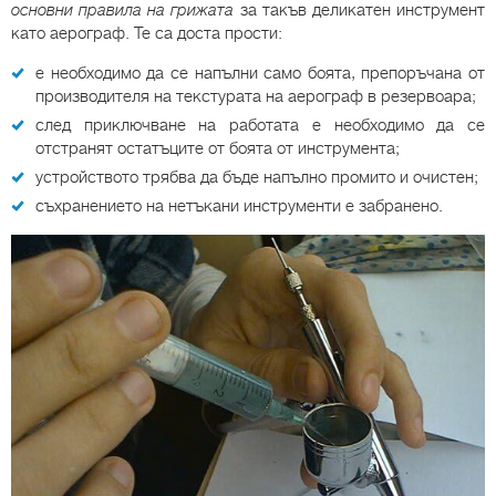
основни правила на грижата
за такъв деликатен инструмент
като аерограф. Те са доста прости:
е необходимо да се напълни само боята, препоръчана от
производителя на текстурата на аерограф в резервоара;
след приключване на работата е необходимо да се
отстранят остатъците от боята от инструмента;
устройството трябва да бъде напълно промито и очистен;
съхранението на нетъкани инструменти е забранено.