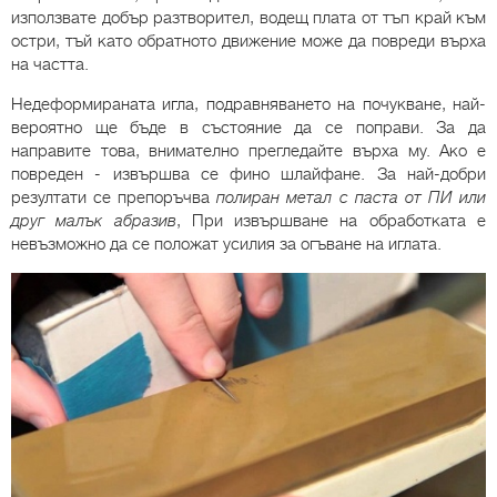
използвате добър разтворител, водещ плата от тъп край към
остри, тъй като обратното движение може да повреди върха
на частта.
Недеформираната игла, подравняването на почукване, най-
вероятно ще бъде в състояние да се поправи. За да
направите това, внимателно прегледайте върха му. Ако е
повреден - извършва се фино шлайфане. За най-добри
резултати се препоръчва
полиран метал с паста от ПИ или
друг малък абразив
, При извършване на обработката е
невъзможно да се положат усилия за огъване на иглата.