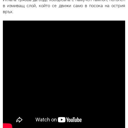
в измиващ слой, който се движи само в посока на острия
връх.