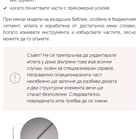
инструмент;
когато почиствате части с прекомерно усилие.
При някои модели на въздушна библия, особено в бюджетния
сегмент, иглата е изработена от достатъчно
меки сплави
,
Когато измивате инструмента и избърсвате частите, лесно
можете да го огънете.
Съвет! Не се препоръчва да редактирате
иглата у дома (въпреки това във всички
случаи, освен за специализиран сервиз).
Неправилно позиционираната част
неизбежно ще започне да разбива дюзата
и два структурни елемента вече ще
станат безполезни. Следователно,
повредената игла трябва да се смени.