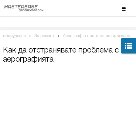
оборудване
За ремонт
Аерограф и пистолет за пръскане
Как да отстранявате проблема с
аерографията