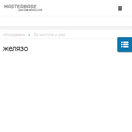
оборудване
За чистота и ред
желязо