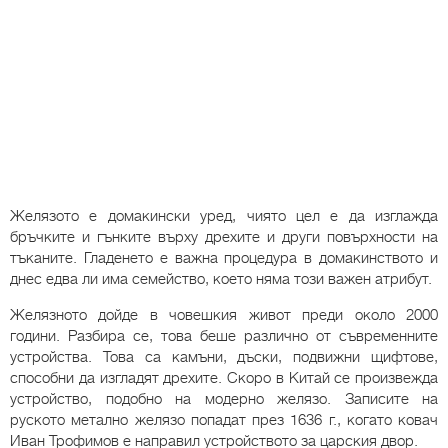
Желязото е домакински уред, чиято цел е да изглажда
бръчките и гънките върху дрехите и други повърхности на
тъканите. Гладенето е важна процедура в домакинството и
днес едва ли има семейство, което няма този важен атрибут.
Желязното дойде в човешкия живот преди около 2000
години. Разбира се, това беше различно от съвременните
устройства. Това са камъни, дъски, подвижни щифтове,
способни да изгладят дрехите. Скоро в Китай се произвежда
устройство, подобно на модерно желязо. Записите на
руското метално желязо попадат през 1636 г., когато ковач
Иван Трофимов е направил устройството за царския двор.