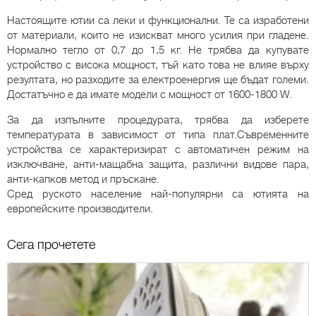
Настоящите ютии са леки и функционални. Те са изработени
от материали, които не изискват много усилия при гладене.
Нормално тегло от 0,7 до 1,5 кг. Не трябва да купувате
устройство с висока мощност, тъй като това не влияе върху
резултата, но разходите за електроенергия ще бъдат големи.
Достатъчно е да имате модели с мощност от 1600-1800 W.
За да изпълните процедурата, трябва да изберете
температурата в зависимост от типа плат.Съвременните
устройства се характеризират с автоматичен режим на
изключване, анти-мащабна защита, различни видове пара,
анти-капков метод и пръскане.
Сред руското население най-популярни са ютията на
европейските производители.
Сега прочетете