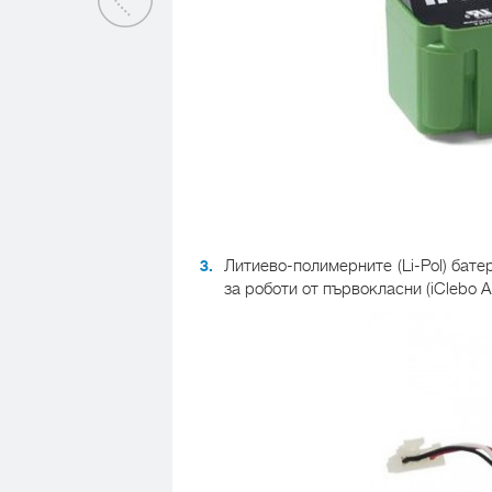
Литиево-полимерните (Li-Pol) бате
за роботи от първокласни (iClebo Art