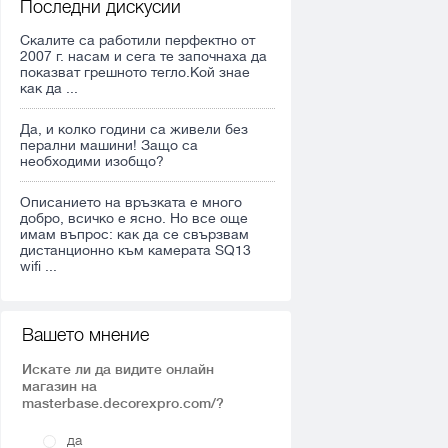
Последни дискусии
Скалите са работили перфектно от
2007 г. насам и сега те започнаха да
показват грешното тегло.Кой знае
как да ...
Да, и колко години са живели без
перални машини! Защо са
необходими изобщо?
Описанието на връзката е много
добро, всичко е ясно. Но все още
имам въпрос: как да се свързвам
дистанционно към камерата SQ13
wifi ...
Вашето мнение
Искате ли да видите онлайн
магазин на
masterbase.decorexpro.com/?
да