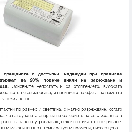
о срещаните и достъпни, надеждни при правилна
издържат на 20% повече цикли на зареждане и
ози.
Основните недостатъци са отоплението, високата
ройството не се използва, и наличието на ефект на паметта
 зареждането).
пактни по размер и светлина, с малко разреждане, когато
ка че натрупаната енергия на батериите да се съхранява в
дван с вградена управляваща електроника от прегряване.
 към механичен шок, температурни промени, висока цена.