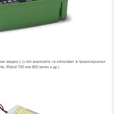
рии заедно с Li-Ion аналозите се използват в прахосмукачки
e, iRobot 700 или 800 series и др.).