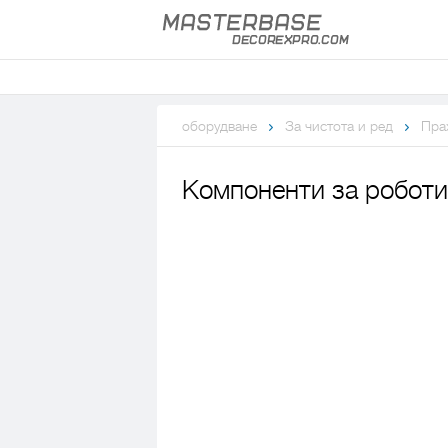
оборудване
За чистота и ред
Пра
Компоненти за робот