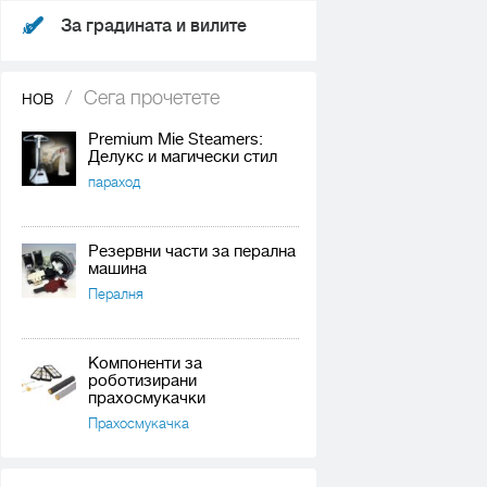
За градината и вилите
нов
/
Сега прочетете
Premium Mie Steamers:
Делукс и магически стил
параход
Резервни части за перална
машина
Пералня
Компоненти за
роботизирани
прахосмукачки
Прахосмукачка